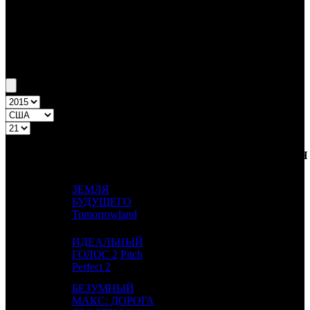
Бокс-офис США
Уикенд США №21 22.05.15 - 24.05.15
Топ-10
Уикенд России
ПРЕД.
ДИСТРИБЬЮТОР
№
Название
НЕДЕЛЯ
НЕДЕЛЯ
НЕД.
ЗЕМЛЯ
1
-
БУДУЩЕГО
BV
1
Tomorrowland
ИДЕАЛЬНЫЙ
2
1
ГОЛОС 2
Pitch
Uni.
443
Perfect 2
БЕЗУМНЫЙ
МАКС: ДОРОГА
3
2
WB
2