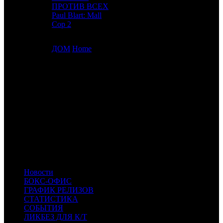
ПРОТИВ ВСЕХ
9
6
Sony
6
Paul Blart: Mall
Cop 2
10
8
ДОМ
Home
FOX US
9
ИТОГО ТОП-10:
Расшифровка названий компаний-дистрибьюторов:
BV
Buena Vista
Uni.
Universal
WB
Warner Bros.
FOX US
Fox
FoxS
Fox Searchlight
Sony
Sony
Новости
БОКС-ОФИС
ГРАФИК РЕЛИЗОВ
СТАТИСТИКА
СОБЫТИЯ
ЛИКБЕЗ ДЛЯ К/Т