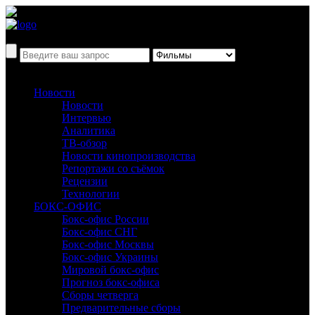
Новости
Новости
Интервью
Аналитика
ТВ-обзор
Новости кинопроизводства
Репортажи со съёмок
Рецензии
Технологии
БОКС-ОФИС
Бокс-офис России
Бокс-офис СНГ
Бокс-офис Москвы
Бокс-офис Украины
Мировой бокс-офис
Прогноз бокс-офиса
Сборы четверга
Предварительные сборы