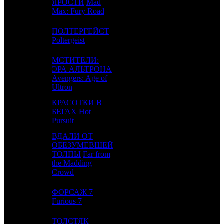
ЯРОСТИ
Mad
Max: Fury Road
ПОЛТЕРГЕЙСТ
4
-
FOX US
1
Poltergeist
МСТИТЕЛИ:
ЭРА АЛЬТРОНА
5
3
BV
4
Avengers: Age of
Ultron
КРАСОТКИ В
6
4
БЕГАХ
Hot
WB
3
Pursuit
ВДАЛИ ОТ
ОБЕЗУМЕВШЕЙ
7
10
ТОЛПЫ
Far from
FoxS
4
the Madding
Crowd
ФОРСАЖ 7
8
5
Uni.
7
Furious 7
ТОЛСТЯК