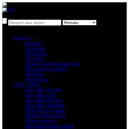
Новости
Новости
Интервью
Аналитика
ТВ-обзор
Новости кинопроизводства
Репортажи со съёмок
Рецензии
Технологии
БОКС-ОФИС
Бокс-офис России
Бокс-офис СНГ
Бокс-офис Москвы
Бокс-офис Украины
Мировой бокс-офис
Прогноз бокс-офиса
Сборы четверга
Предварительные сборы