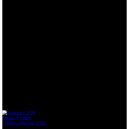
/
КРАСОТКИ В БЕГАХ
КРАСОТКИ В БЕГАХ
Дата начала проката в России:
11.06.2015
Кассовые сборы в России + СНГ на 31.12.2015:
95 761 078
руб.
Посещаемость в России + СНГ на 31.12.2015:
420 351 зрит.
Кассовые сборы в США на 31.05.2015:
32 382 654 $
Дата начала проката в США:
08.05.2015
Оригинальное название:
Hot Pursuit
Дистрибьютор:
Warner Bros.
Формат:
цифра
Жанр:
комедия
Производство:
США
Хронометраж:
87 минут
Рейтинг МКРФ:
16+
Сборы в США
Сборы в России+СНГ