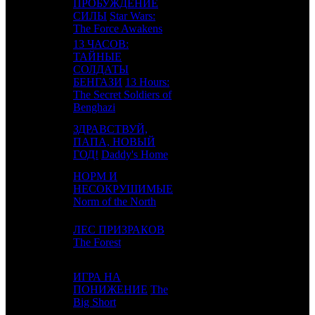
3
1
ПРОБУЖДЕНИЕ
BV
5
СИЛЫ
Star Wars:
The Force Awakens
13 ЧАСОВ:
ТАЙНЫЕ
СОЛДАТЫ
4
-
Par.
1
БЕНГАЗИ
13 Hours:
The Secret Soldiers of
Benghazi
ЗДРАВСТВУЙ,
5
3
ПАПА, НОВЫЙ
Par.
4
ГОД!
Daddy's Home
НОРМ И
6
-
НЕСОКРУШИМЫЕ
LGF
1
Norm of the North
ЛЕС ПРИЗРАКОВ
7
4
Focus
2
The Forest
ИГРА НА
8
7
ПОНИЖЕНИЕ
The
Par.
6
Big Short