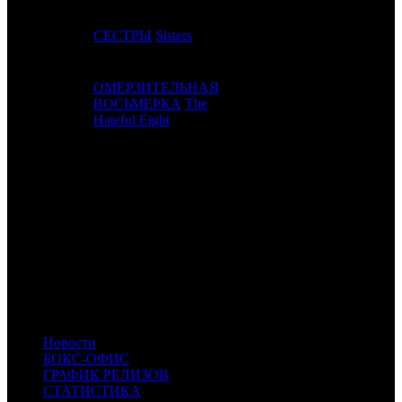
9
5
СЕСТРЫ
Sisters
Uni.
5
ОМЕРЗИТЕЛЬНАЯ
10
6
ВОСЬМЕРКА
The
Wein.
4
Hateful Eight
ИТОГО ТОП-10:
Расшифровка названий компаний-дистрибьюторов:
Uni.
Universal
FOX US
Fox
BV
Buena Vista
Par.
Paramount
LGF
Lionsgate
Focus
Focus Features
Wein.
The Weinstein Company
Новости
БОКС-ОФИС
ГРАФИК РЕЛИЗОВ
СТАТИСТИКА