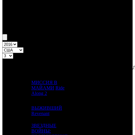
Бокс-офис США
Уикенд США №3 15.01.16 - 17.01.16
Топ-10
Уикенд России
ПРЕД.
ДИСТРИБЬЮТОР
№
Название
НЕДЕ
НЕДЕЛЯ
НЕД.
МИССИЯ В
1
-
МАЙАМИ
Ride
Uni.
1
Along 2
ВЫЖИВШИЙ
2
2
FOX US
4
Revenant
ЗВЕЗДНЫЕ
ВОЙНЫ: