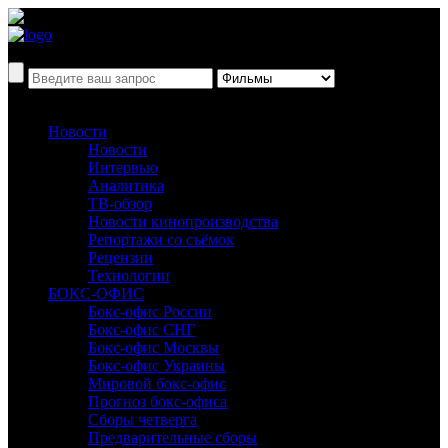
Новости
Новости
Интервью
Аналитика
ТВ-обзор
Новости кинопроизводства
Репортажи со съёмок
Рецензии
Технологии
БОКС-ОФИС
Бокс-офис России
Бокс-офис СНГ
Бокс-офис Москвы
Бокс-офис Украины
Мировой бокс-офис
Прогноз бокс-офиса
Сборы четверга
Предварительные сборы