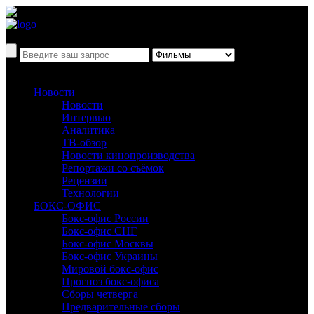
Новости
Новости
Интервью
Аналитика
ТВ-обзор
Новости кинопроизводства
Репортажи со съёмок
Рецензии
Технологии
БОКС-ОФИС
Бокс-офис России
Бокс-офис СНГ
Бокс-офис Москвы
Бокс-офис Украины
Мировой бокс-офис
Прогноз бокс-офиса
Сборы четверга
Предварительные сборы