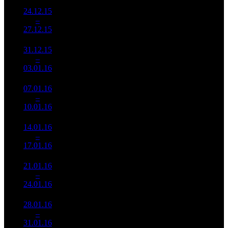
24.12.15
257 269
1 223
210 360
2
–
1
804
-70.78%
(
-1773
)
652
27.12.15
797 556
31.12.15
205 293
167 861
3
–
2
721
-20.2%
1 223
486
03.01.16
594 411
07.01.16
94 670
1 031
91 824
4
–
5
501
-53.89%
(
-192
)
261
10.01.16
268 854
14.01.16
14 807
314
47 159
5
–
9
974
-84.36%
(
-717
)
136
17.01.16
42 613
21.01.16
6 032
180
33 513
6
–
12
251
-59.26%
(
-134
)
90
24.01.16
16 251
28.01.16
1 017
45
22 610
7
–
18
472
-83.13%
(
-135
)
92
31.01.16
4 137