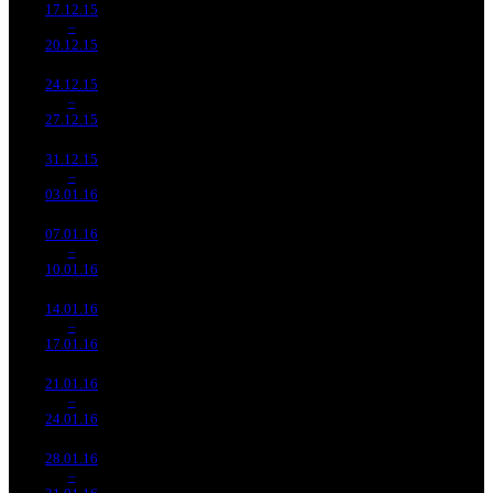
809 766
17.12.15
887
289 409
-
1
–
1
-
2 798
2 413
862
-
20.12.15
080
24.12.15
232 504
83 097
-
2
–
1
464
-71.29%
2 798
252
-
27.12.15
704 491
31.12.15
190 980
1 082
176 507
-
3
–
2
915
-17.86%
(
-1716
)
501
-
03.01.16
541 624
07.01.16
89 181
910
98 002
-
4
–
5
972
-53.3%
(
-172
)
272
-
10.01.16
247 392
14.01.16
13 923
282
49 375
-
5
–
9
792
-84.39%
(
-628
)
137
-
17.01.16
38 584
21.01.16
5 691
169
33 675
873
6
–
12
077
-59.13%
(
-113
)
88
-
24.01.16
14 935
28.01.16
864 680
38
22 755
-
7
–
18
-84.81%
3 547
(
-131
)
93
-