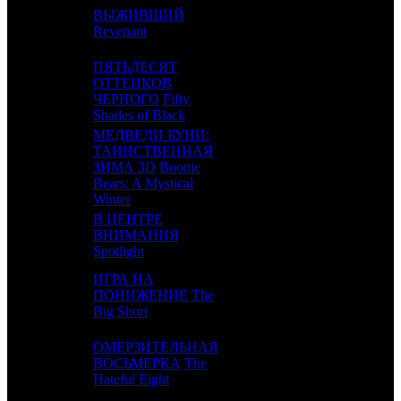
ВЫЖИВШИЙ
10
6
FOX
6
Revenant
ПЯТЬДЕСЯТ
ОТТЕНКОВ
11
5
PRD
2
ЧЕРНОГО
Fifty
Shades of Black
МЕДВЕДИ БУНИ:
ТАИНСТВЕННАЯ
12
-
ЗИМА 3D
Boonie
TFD
1
Bears: A Mystical
Winter
В ЦЕНТРЕ
13
-
ВНИМАНИЯ
PRD
1
Spotlight
ИГРА НА
14
10
ПОНИЖЕНИЕ
The
CPP
4
Big Short
ОМЕРЗИТЕЛЬНАЯ
15
11
ВОСЬМЕРКА
The
CP
5
Hateful Eight