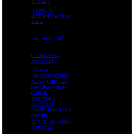
Be Single
И ГРЯНУЛ
4
2
ШТОРМ
The Finest
WDSSPR
2
Hours
5
3
30 СВИДАНИЙ
CRP
2
СТАВКА НА
6
-
CP
1
1
ЛЮБОВЬ
НОВЫЕ
ПРИКЛЮЧЕНИЯ
7
-
АЛАДДИНА
Les
NKI
1
nouvelles aventures
d'Aladin
ДЕДУШКА
ЛЕГКОГО
8
4
CP
4
ПОВЕДЕНИЯ
Dirty
Grandpa
ЛАЗУРНЫЙ БЕРЕГ
9
-
UPI
1
By the Sea