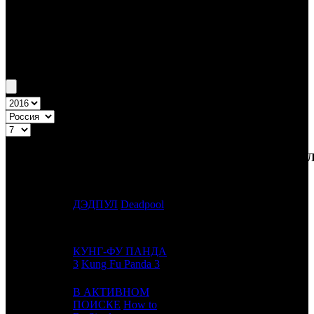
Бокс-офис России
Уикенд России №7 11.02.16 - 14.02.16
Топ-20
Уикенд России
ПРЕД.
ДИСТРИБЬЮТОР
№
Название
НЕДЕ
НЕДЕЛЯ
НЕД.
1
-
ДЭДПУЛ
Deadpool
FOX
1
КУНГ-ФУ ПАНДА
2
1
FOX
3
3
Kung Fu Panda 3
В АКТИВНОМ
3
-
ПОИСКЕ
How to
CAO
1