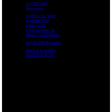
ЗАТМЕНИЕ
16
9
VLG
2
Regression
БАЙКАЛЬСКИЕ
17
-
SMKT
1
КАНИКУЛЫ
РИМСКИЕ
18
13
СВИДАНИЯ
All
EXP
2
Roads Lead to Rome
19
18
БРУКЛИН
Brooklyn
FOX
2
МУЛЬТ В КИНО.
20
21
MVK
2
ВЫПУСК № 24
ИТОГО ТОП-10:
ИТОГО ТОП-20:
Также 11.02.16 стартовали:
КОРОТКИЕ ИСТОРИИ О ЛЮБВИ 3 /
Love Shorts 3
(UTP)
и