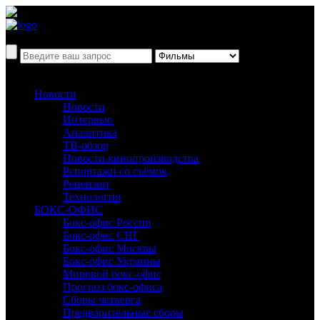
Новости
Новости
Интервью
Аналитика
ТВ-обзор
Новости кинопроизводства
Репортажи со съёмок
Рецензии
Технологии
БОКС-ОФИС
Бокс-офис России
Бокс-офис СНГ
Бокс-офис Москвы
Бокс-офис Украины
Мировой бокс-офис
Прогноз бокс-офиса
Сборы четверга
Предварительные сборы