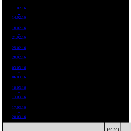
11.02.16
94 124
1 026
91 739
-
3
–
2
608
-45.5%
(
-19
)
398
-
14.02.16
408 097
18.02.16
35 792
678
52 792
5 467
4
–
4
791
-61.97%
(
-348
)
232
8
21.02.16
157 386
25.02.16
14 496
426
34 029
-
5
–
8
281
-59.5%
(
-252
)
150
-
28.02.16
63 832
03.03.16
2 057
142
14 491
778
6
–
12
726
-85.81%
(
-284
)
86
5
06.03.16
12 182
10.03.16
657 088
67
9 807
296
7
–
21
-68.07%
3 383
(
-75
)
50
4
13.03.16
17.03.16
155 563
15
10 371
72
8
–
27
-76.33%
730
(
-52
)
49
5
20.03.16
160 201