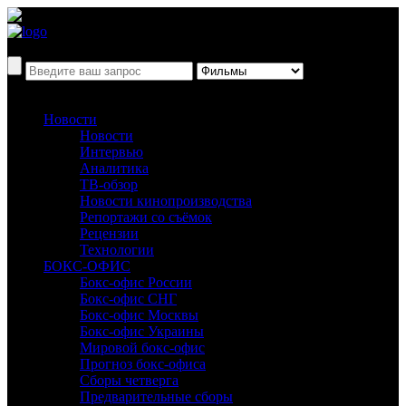
Новости
Новости
Интервью
Аналитика
ТВ-обзор
Новости кинопроизводства
Репортажи со съёмок
Рецензии
Технологии
БОКС-ОФИС
Бокс-офис России
Бокс-офис СНГ
Бокс-офис Москвы
Бокс-офис Украины
Мировой бокс-офис
Прогноз бокс-офиса
Сборы четверга
Предварительные сборы