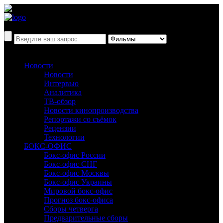
Новости
Новости
Интервью
Аналитика
ТВ-обзор
Новости кинопроизводства
Репортажи со съёмок
Рецензии
Технологии
БОКС-ОФИС
Бокс-офис России
Бокс-офис СНГ
Бокс-офис Москвы
Бокс-офис Украины
Мировой бокс-офис
Прогноз бокс-офиса
Сборы четверга
Предварительные сборы