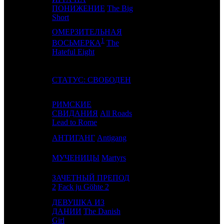
10
7
ПОНИЖЕНИЕ
The Big
CPP
3
Short
ОМЕРЗИТЕЛЬНАЯ
1
11
8
CP
4
ВОСЬМЕРКА
The
Hateful Eight
12
4
СТАТУС: СВОБОДЕН
CRP
3
РИМСКИЕ
13
-
СВИДАНИЯ
All Roads
EXP
1
Lead to Rome
14
-
АНТИГАНГ
Antigang
TFD
1
15
-
МУЧЕНИЦЫ
Martyrs
NKI
1
ЗАЧЕТНЫЙ ПРЕПОД
16
9
LUX
2
2
Fack ju Göhte 2
ДЕВУШКА ИЗ
17
13
ДАНИИ
The Danish
UPI
2
Girl