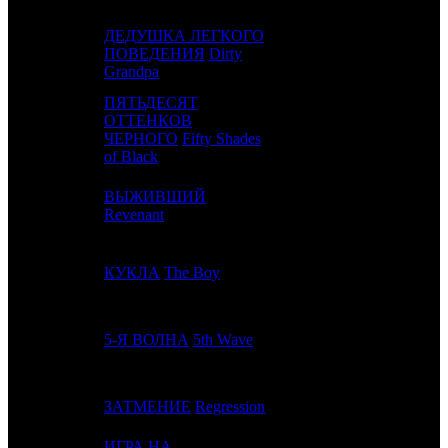
ДЕДУШКА ЛЕГКОГО
4
2
ПОВЕДЕНИЯ
Dirty
CP
3
Grandpa
ПЯТЬДЕСЯТ
ОТТЕНКОВ
5
-
PRD
1
ЧЕРНОГО
Fifty Shades
of Black
ВЫЖИВШИЙ
6
6
FOX
5
Revenant
7
5
КУКЛА
The Boy
PRD
2
8
3
5-Я ВОЛНА
5th Wave
WDSSPR
3
9
-
ЗАТМЕНИЕ
Regression
VLG
1
ИГРА НА