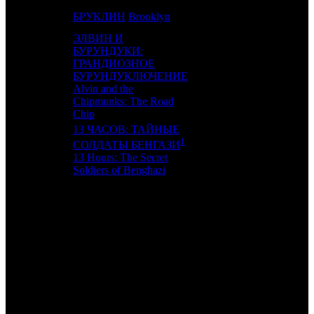
18
-
БРУКЛИН
Brooklyn
FOX
1
ЭЛВИН И
БУРУНДУКИ:
ГРАНДИОЗНОЕ
19
11
БУРУНДУКЛЮЧЕНИЕ
FOX
4
Alvin and the
Chipmunks: The Road
Chip
13 ЧАСОВ: ТАЙНЫЕ
1
СОЛДАТЫ БЕНГАЗИ
20
10
CPP
2
13 Hours: The Secret
Soldiers of Benghazi
ИТОГО ТОП-10:
ИТОГО ТОП-20:
Также 4.02.16 стартовали:
МУЛЬТ В КИНО. ВЫПУСК № 24 /
(MVK)
и собрал 283
экранами 1 226 263 руб. ($15 471) и 9783 зрителей.