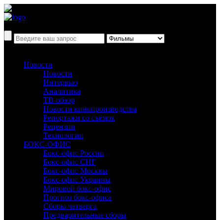
Новости
Новости
Интервью
Аналитика
ТВ-обзор
Новости кинопроизводства
Репортажи со съёмок
Рецензии
Технологии
БОКС-ОФИС
Бокс-офис России
Бокс-офис СНГ
Бокс-офис Москвы
Бокс-офис Украины
Мировой бокс-офис
Прогноз бокс-офиса
Сборы четверга
Предварительные сборы