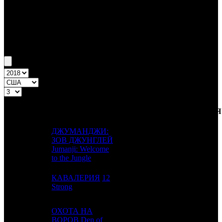
Бокс-офис США
Уикенд США №3 19.01.18 - 21.01.18
Топ-12
Уикенд России
ПРЕД.
ДИСТРИБЬЮТОР
№
Название
НЕДЕЛЯ
НЕДЕЛЯ
НЕД.
ДЖУМАНДЖИ:
ЗОВ ДЖУНГЛЕЙ
1
1
Sony
5
Jumanji: Welcome
to the Jungle
КАВАЛЕРИЯ
12
2
-
WB
1
Strong
ОХОТА НА
3
-
ВОРОВ
Den of
STX
1