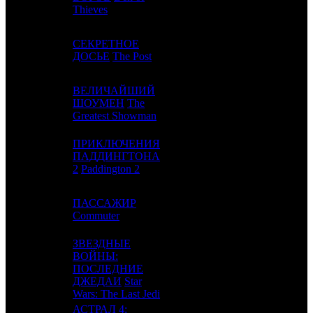
Thieves
СЕКРЕТНОЕ
4
2
FOX US
5
ДОСЬЕ
The Post
ВЕЛИЧАЙШИЙ
5
4
ШОУМЕН
The
FOX US
5
Greatest Showman
ПРИКЛЮЧЕНИЯ
6
7
ПАДДИНГТОНА
WB
2
2
Paddington 2
ПАССАЖИР
7
3
LGF
2
Commuter
ЗВЕЗДНЫЕ
ВОЙНЫ:
8
6
ПОСЛЕДНИЕ
BV
6
ДЖЕДАИ
Star
Wars: The Last Jedi
АСТРАЛ 4: