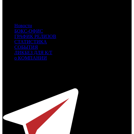
RAtt
Roadside Attractions
FoxS
Fox Searchlight
Entertainment St
Entertainment Studios
Новости
БОКС-ОФИС
ГРАФИК РЕЛИЗОВ
СТАТИСТИКА
СОБЫТИЯ
ЛИКБЕЗ ДЛЯ К/Т
о КОМПАНИИ
Профессиональное издание о кинопрокате.
© 2012-2026
Телефон / факс +7-495-785-62-82