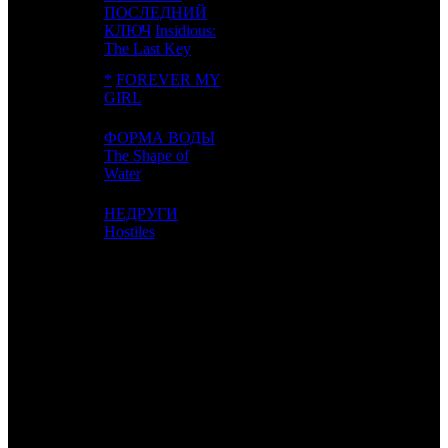
ПОСЛЕДНИЙ
9
5
Uni.
3
КЛЮЧ
Insidious:
The Last Key
*
FOREVER MY
10
-
RAtt
1
GIRL
ФОРМА ВОДЫ
11
12
The Shape of
FoxS
8
Water
НЕДРУГИ
12
13
Entertainment St
5
Hostiles
ИТОГО ТОП-10:
Расшифровка названий компаний-дистрибьюторов:
Sony
Sony
WB
Warner Bros.
STX
STX Entertainment
FOX US
Fox
LGF
Lionsgate
BV
Buena Vista
Uni.
Universal