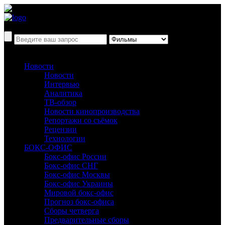
Новости
Новости
Интервью
Аналитика
ТВ-обзор
Новости кинопроизводства
Репортажи со съёмок
Рецензии
Технологии
БОКС-ОФИС
Бокс-офис России
Бокс-офис СНГ
Бокс-офис Москвы
Бокс-офис Украины
Мировой бокс-офис
Прогноз бокс-офиса
Сборы четверга
Предварительные сборы