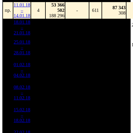
11.01.18
53 366
87 343
пр.
–
4
502
-
611
308
14.01.18
188 296
18.01.18
167 335
166 668
1
–
2
036
-
1 004
653
21.01.18
655 526
25.01.18
63 433
63 181
2
–
5
228
-62.09%
1 004
254
28.01.18
255 442
01.02.18
16 256
663
24 520
3
–
9
468
-74.37%
(
-341
)
111
04.02.18
73 722
08.02.18
2 772
120
23 104
4
–
17
503
-82.95%
(
-543
)
118
11.02.18
14 141
15.02.18
587 502
27
21 759
5
–
30
-78.81%
2 568
(
-93
)
95
18.02.18
22.02.18