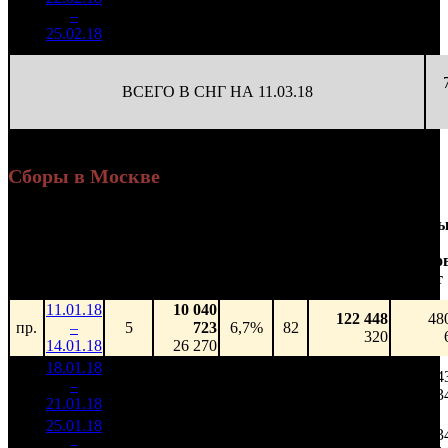
193 000
3
64 333
6
–
36
-67.15%
622
(
-24
)
207
25.02.18
ВСЕГО В СНГ НА 11.03.18
Сборы в Москве
Доля
Наработка
Сеанс
Уикенд
от
на к/т
/
Нед.
Уикенд
Место
(сборы /
сборов
К/т
(сборы/
Сеансо
зрители)
в
зрители)
на к/т
России
11.01.18
10 040
122 448
48
пр.
–
5
723
6,7%
82
320
14.01.18
26 270
18.01.18
26 251
285 348
3 14
1
–
2
992
17,6%
92
773
3
21.01.18
71 128
25.01.18
9 387
88
106 672
1 23
2
–
6
143
16,6%