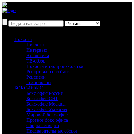
Новости
Новости
Интервью
Аналитика
ТВ-обзор
Новости кинопроизводства
Репортажи со съёмок
Рецензии
Технологии
БОКС-ОФИС
Бокс-офис России
Бокс-офис СНГ
Бокс-офис Москвы
Бокс-офис Украины
Мировой бокс-офис
Прогноз бокс-офиса
Сборы четверга
Предварительные сборы