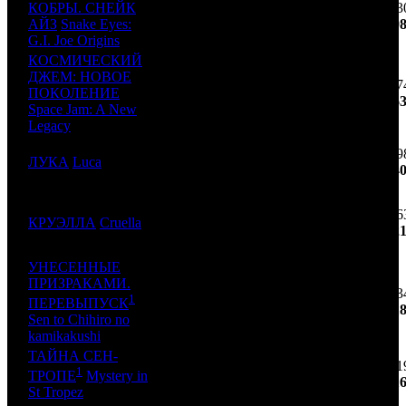
КОБРЫ. СНЕЙК
7 3
3
CPP
1
104
АЙЗ
Snake Eyes:
$98
G.I. Joe Origins
КОСМИЧЕСКИЙ
ДЖЕМ: НОВОЕ
114
4 7
4
ПОКОЛЕНИЕ
UPI
2
(-1)
$63
Space Jam: A New
Legacy
91
2 9
5
ЛУКА
Luca
WDS
6
(-9)
$40
68
1 6
6
КРУЭЛЛА
Cruella
WDS
8
(-24)
$21
УНЕСЕННЫЕ
ПРИЗРАКАМИ.
1 3
1
7
PNR
1
60
ПЕРЕВЫПУСК
$18
Sen to Chihiro no
kamikakushi
ТАЙНА СЕН-
1 1
1
8
MD
1
46
ТРОПЕ
Mystery in
$16
St Tropez