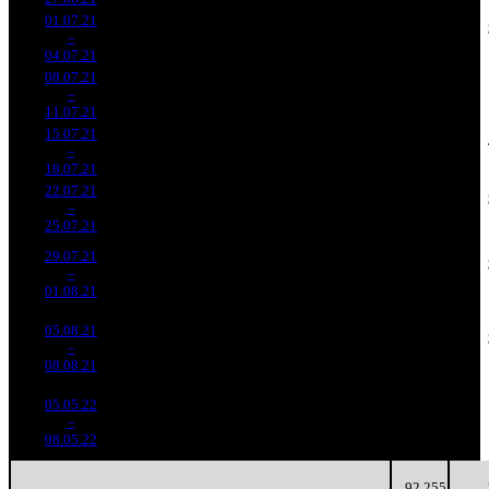
01.07.21
33 347
1 104
30 206
8 723
3
–
3
194
-33.06%
(
-283
)
93
8
04.07.21
102 875
08.07.21
11 401
525
21 717
-
4
–
6
535
-65.81%
(
-579
)
70
-
11.07.21
36 649
15.07.21
6 257
317
19 740
1 539
5
–
7
723
-45.12%
(
-208
)
75
5
18.07.21
23 647
22.07.21
4 016
216
18 594
1 088
6
–
9
197
-35.82%
(
-101
)
71
5
25.07.21
15 438
29.07.21
2 037
137
14 872
613
7
–
11
483
-49.27%
(
-79
)
57
4
01.08.21
7 851
05.08.21
661 569
59
11 213
208
8
–
20
-67.53%
2 656
(
-78
)
45
4
08.08.21
05.05.22
1 103
5 064
602
47
–
18
882
-
218
15
3
08.05.22
3 316
92 255