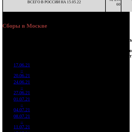
ВСЕГО В РОССИИ НА 15.05.22
60
Сборы в Москве
Доля
Наработка
Сеанс
Уикенд
от
на к/т
/
Нед.
Уикенд
Место
(сборы /
сборов
К/т
(сборы/
Сеансо
зрители)
в
зрители)
на к/т
России
17.06.21
19 934
179 590
1
–
1
481
21,6%
111
345
20.06.21
38 315
24.06.21
11 758
108
108 877
2
–
1
666
23,6%
(
-3
)
225
27.06.21
24 305
01.07.21
8 148
94
86 684
3
–
1
315
24,4%
(
-14
)
184
04.07.21
17 339
08.07.21
2 628
82
32 058
4
–
4
767
23,1%
(
-12
)
75
11.07.21
6 167