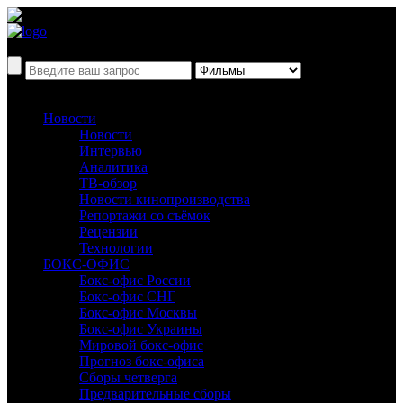
Новости
Новости
Интервью
Аналитика
ТВ-обзор
Новости кинопроизводства
Репортажи со съёмок
Рецензии
Технологии
БОКС-ОФИС
Бокс-офис России
Бокс-офис СНГ
Бокс-офис Москвы
Бокс-офис Украины
Мировой бокс-офис
Прогноз бокс-офиса
Сборы четверга
Предварительные сборы