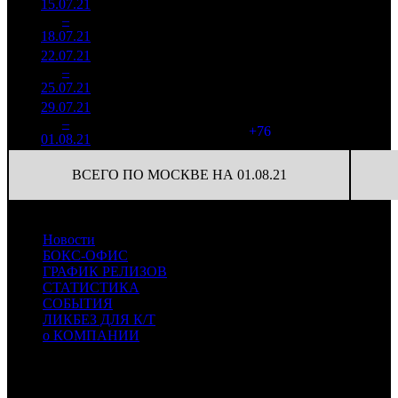
15.07.21
1 660
64
25 948
5
–
7
682
26,5%
(
-18
)
80
18.07.21
5 112
22.07.21
1 129
44
25 677
6
–
9
792
28,1%
(
-20
)
83
25.07.21
3 637
29.07.21
635 825
120
5 299
7
–
11
31,2%
2 180
(
+76
)
18
01.08.21
ВСЕГО ПО МОСКВЕ НА 01.08.21
Новости
БОКС-ОФИС
ГРАФИК РЕЛИЗОВ
СТАТИСТИКА
СОБЫТИЯ
ЛИКБЕЗ ДЛЯ К/Т
о КОМПАНИИ
Профессиональное издание о кинопрокате.
© 2012-2026
Телефон / факс +7-495-785-62-82