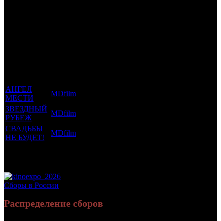
Трейлеринг
Фильмы, к
Кол-
которым
Возрастной
во
Количество
был
Дистрибьютор
рейтинг
недель
зрителей в
прикреплен
фильма
до
РФ, млн
трейлер
старта
АНГЕЛ
MDfilm
18 +
6
0.013
МЕСТИ
ЗВЕЗДНЫЙ
MDfilm
18 +
5
0.007
РУБЕЖ
СВАДЬБЫ
MDfilm
18 +
1
0.005
НЕ БУДЕТ!
Потенциальный охват аудитории трейлера
0.026
фильма
Просим сообщать в редакцию БК о найденых неточностях.
Сборы в России
Распределение сборов