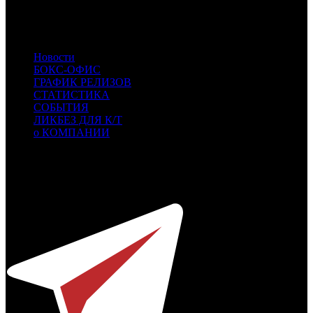
PLK
PLK
- ПилотКино
RWV
RWV
- Russian World Vision
KNLG
KNLG
- Кинологистика
Новости
БОКС-ОФИС
ГРАФИК РЕЛИЗОВ
СТАТИСТИКА
СОБЫТИЯ
ЛИКБЕЗ ДЛЯ К/Т
о КОМПАНИИ
Профессиональное издание о кинопрокате.
© 2012-2026
Телефон / факс +7-495-785-62-82