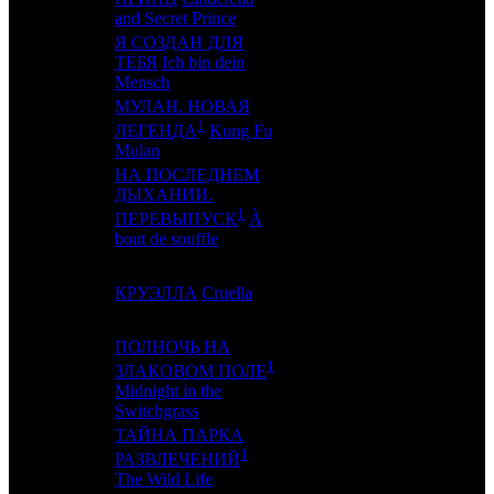
and Secret Prince
Я СОЗДАН ДЛЯ
10
-
ТЕБЯ
Ich bin dein
VLG
1
Mensch
МУЛАН. НОВАЯ
1
11
-
MD
1
ЛЕГЕНДА
Kung Fu
Mulan
НА ПОСЛЕДНЕМ
ДЫХАНИИ.
12
20
INK
1
1
ПЕРЕВЫПУСК
À
bout de souffle
13
9
КРУЭЛЛА
Cruella
WDS
10
ПОЛНОЧЬ НА
1
ЗЛАКОВОМ ПОЛЕ
14
-
PRD
1
Midnight in the
Switchgrass
ТАЙНА ПАРКА
1
15
-
MFC
1
РАЗВЛЕЧЕНИЙ
The Wild Life