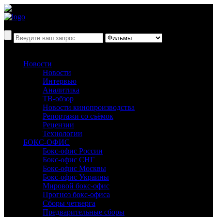
Новости
Новости
Интервью
Аналитика
ТВ-обзор
Новости кинопроизводства
Репортажи со съёмок
Рецензии
Технологии
БОКС-ОФИС
Бокс-офис России
Бокс-офис СНГ
Бокс-офис Москвы
Бокс-офис Украины
Мировой бокс-офис
Прогноз бокс-офиса
Сборы четверга
Предварительные сборы