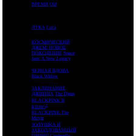
3
2
ВРЕМЯ
Old
UPI
3
4
5
ЛУКА
Luca
WDS
8
КОСМИЧЕСКИЙ
ДЖЕМ: НОВОЕ
5
3
UPI
4
ПОКОЛЕНИЕ
Space
Jam: A New Legacy
ЧЕРНАЯ ВДОВА
6
4
WDS
5
Black Widow
ЗАКЛИНАНИЕ
7
-
EXP
1
ДЖИННА
The Djinn
BLACKPINK В
1
КИНО
8
-
COOL
1
BLACKPINK The
Movie
ЗОЛУШКА И
ЗАКОЛДОВАННЫЙ
9
7
EXP
2
ПРИНЦ
Cinderella