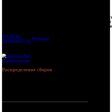
Трейлеринг
Кол-
Фильмы, к
Возрастной
во
Количест
которым был
Дистрибьютор
рейтинг
недель
зрителей
прикреплен
фильма
до
РФ, млн
трейлер
старта
НА ИГЛЕ.
Иноекино
18 +
3
0.045
ПЕРЕВЫПУСК
Потенциальный охват аудитории трейлера фильма
0.045
Просим сообщать в редакцию БК о найденых неточностях.
Сборы в России
Распределение сборов
10 729 999
29 509
Россия:
(100%)
(100%)
руб.
зрит.
СНГ:
0 руб.
(0%)
0 зрит.
(0%)
Россия +
10 729 999
29 509
СНГ
руб.
зрит.