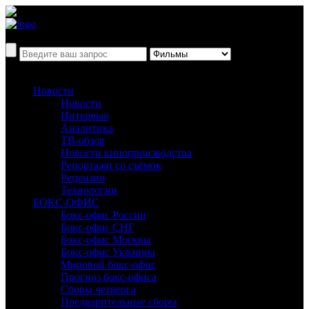
Новости
Новости
Интервью
Аналитика
ТВ-обзор
Новости кинопроизводства
Репортажи со съёмок
Рецензии
Технологии
БОКС-ОФИС
Бокс-офис России
Бокс-офис СНГ
Бокс-офис Москвы
Бокс-офис Украины
Мировой бокс-офис
Прогноз бокс-офиса
Сборы четверга
Предварительные сборы