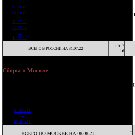
5
–
29
-41.63%
447
(
-2
)
50
3
05.09.21
09.09.21
353 820
39 313
33
6
–
27
+98.28%
9
824
92
4
12.09.21
07.07.22
556 918
9 130
167
49
–
33
-
61
1 486
24
3
10.07.22
1 917
ВСЕГО В РОССИИ НА 31.07.22
16
Сборы в Москве
Доля
Наработка
Сеансы
Уикенд
от
К/
на к/т
/
Нед.
Уикенд
Место
(сборы /
сборов
т
(сборы/
Сеансов
зрители)
в
зрители)
на к/т
России
05.08.21
1 380
53 088
-
1
–
7
290
46,2%
26
108
-
08.08.21
2 802
-
ВСЕГО ПО МОСКВЕ НА 08.08.21