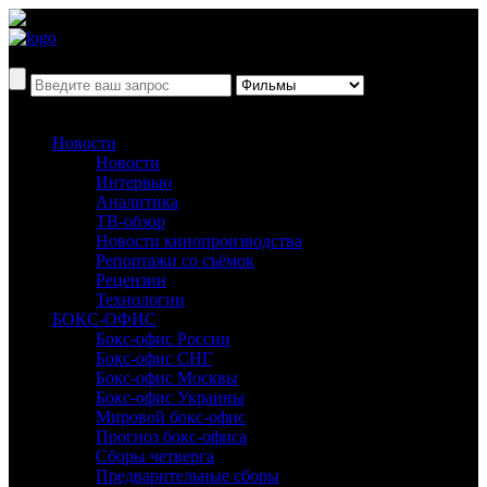
Новости
Новости
Интервью
Аналитика
ТВ-обзор
Новости кинопроизводства
Репортажи со съёмок
Рецензии
Технологии
БОКС-ОФИС
Бокс-офис России
Бокс-офис СНГ
Бокс-офис Москвы
Бокс-офис Украины
Мировой бокс-офис
Прогноз бокс-офиса
Сборы четверга
Предварительные сборы