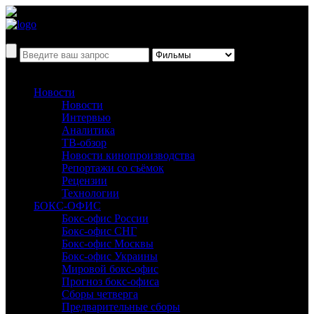
Новости
Новости
Интервью
Аналитика
ТВ-обзор
Новости кинопроизводства
Репортажи со съёмок
Рецензии
Технологии
БОКС-ОФИС
Бокс-офис России
Бокс-офис СНГ
Бокс-офис Москвы
Бокс-офис Украины
Мировой бокс-офис
Прогноз бокс-офиса
Сборы четверга
Предварительные сборы