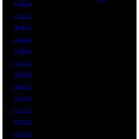
(
+9
)
142
13.06.21
282 402
17.06.21
29 456
1 274
23 121
3
–
5
178
-64.31%
(
-718
)
82
20.06.21
104 715
24.06.21
13 000
528
24 622
4
–
7
412
-55.87%
(
-746
)
84
27.06.21
44 422
01.07.21
6 012
337
17 842
5
–
9
830
-53.75%
(
-191
)
68
04.07.21
22 909
08.07.21
2 475
205
12 076
6
–
10
481
-58.83%
(
-132
)
49
11.07.21
9 952
15.07.21
1 362
98
13 898
7
–
15
048
-44.98%
(
-107
)
57
18.07.21
5 613
22.07.21
782 606
66
11 858