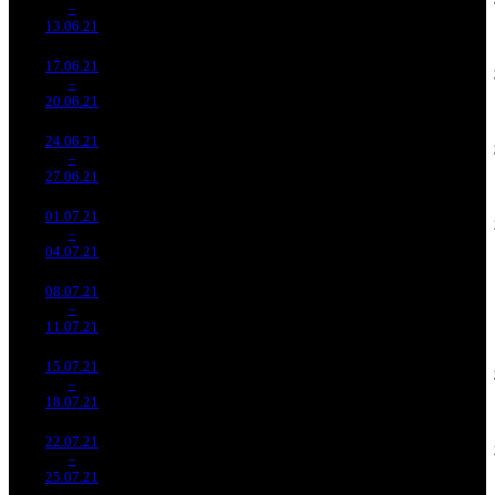
2
–
3
312
-55.35%
1 783
141
13
13.06.21
250 667
17.06.21
26 207
1 122
23 357
8 736
3
–
5
077
-64.65%
(
-661
)
82
8
20.06.21
92 448
24.06.21
11 178
470
23 784
3 157
4
–
7
401
-57.35%
(
-652
)
81
7
27.06.21
38 001
01.07.21
5 597
304
18 414
1 967
5
–
9
945
-49.92%
(
-166
)
70
6
04.07.21
21 275
08.07.21
2 386
195
12 240
-
6
–
10
793
-57.36%
(
-109
)
49
-
11.07.21
9 593
15.07.21
1 362
98
13 898
453
7
–
14
048
-42.93%
(
-97
)
57
5
18.07.21
5 613
22.07.21
782 606
66
11 858
341
8
–
19
-42.54%
3 496
(
-32
)
53
5
25.07.21