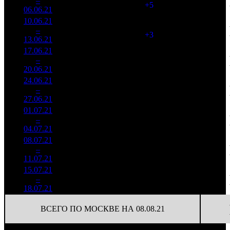
1
–
2
842
20,2%
(
+5
)
666
06.06.21
73 974
10.06.21
14 316
114
125 583
2
–
3
423
19,3%
(
+3
)
305
13.06.21
34 811
17.06.21
4 510
96
46 987
3
–
5
707
17,2%
(
-18
)
116
20.06.21
11 178
24.06.21
2 497
78
32 025
4
–
7
941
22,3%
(
-18
)
85
27.06.21
6 639
01.07.21
1 397
63
22 177
5
–
7
180
25,0%
(
-15
)
69
04.07.21
4 320
08.07.21
576 943
47
12 275
6
–
9
24,2%
1 965
(
-16
)
42
11.07.21
15.07.21
274 242
21
13 059
7
–
14
20,1%
922
(
-26
)
44
18.07.21
ВСЕГО ПО МОСКВЕ НА 08.08.21