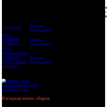
Кол-
Фильмы, к
Возрастной
во
Количест
которым был
Дистрибьютор
рейтинг
недель
зрителей 
прикреплен
фильма
до
РФ, млн
трейлер
старта
Централ
СКАНДАЛ
18 +
68
0.109
Партнершип
ЯГА.
КОШМАР
Централ
16 +
66
0.314
ТЕМНОГО
Партнершип
ЛЕСА
ПРАБАБУШКА
ЛЕГКОГО
Централ
16 +
4
1.11
ПОВЕДЕНИЯ.
Партнершип
НАЧАЛО
Потенциальный охват аудитории трейлера фильма
1.533
Просим сообщать в редакцию БК о найденых неточностях.
Сборы в России+СНГ
Сборы в России
Распределение сборов