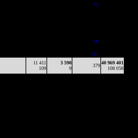
73
8
9
(
+2
)
88 036
22 653
414
3 611
373
37 717 489
61
6
10
(
-21
)
96 866
10 923
-
-
301
39 018 602
36
-
-
(
-72
)
101 084
17 616
112
4 404
309
39 834 182
57
4
14
(
+8
)
104 005
12 227
45
3 804
330
40 839 348
37
3
12
(
+21
)
107 547
11 411
3 590
40 969 401
379
109
9
108 058