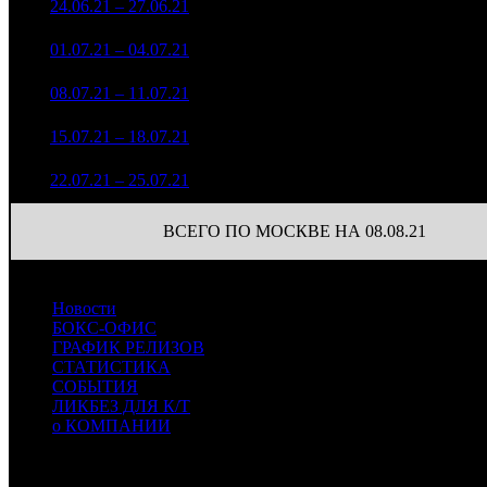
3
24.06.21 – 27.06.21
6
14,3%
6 368
(
-16
)
1 495 065
66
4
01.07.21 – 04.07.21
6
17,8%
4 004
(
-21
)
557 084
51
5
08.07.21 – 11.07.21
10
18,3%
1 850
(
-15
)
493 255
28
6
15.07.21 – 18.07.21
11
24,6%
1 597
(
-23
)
171 172
14
7
22.07.21 – 25.07.21
13
11,2%
518
(
-14
)
ВСЕГО ПО МОСКВЕ НА 08.08.21
Новости
БОКС-ОФИС
ГРАФИК РЕЛИЗОВ
СТАТИСТИКА
СОБЫТИЯ
ЛИКБЕЗ ДЛЯ К/Т
о КОМПАНИИ
Профессиональное издание о кинопрокате.
© 2012-2026