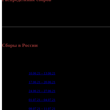
Россия:
СНГ:
Россия + СНГ
Сборы в России
Уикенд
Нед.
Уикенд
Место
(сборы /
зрители)
111 
1
10.06.21 – 13.06.21
2
3
36 
2
17.06.21 – 20.06.21
4
1
17 
3
24.06.21 – 27.06.21
6
8 
4
01.07.21 – 04.07.21
7
3 
5
08.07.21 – 11.07.21
9