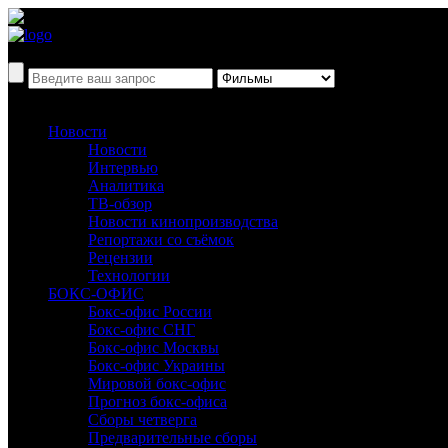
Новости
Новости
Интервью
Аналитика
ТВ-обзор
Новости кинопроизводства
Репортажи со съёмок
Рецензии
Технологии
БОКС-ОФИС
Бокс-офис России
Бокс-офис СНГ
Бокс-офис Москвы
Бокс-офис Украины
Мировой бокс-офис
Прогноз бокс-офиса
Сборы четверга
Предварительные сборы