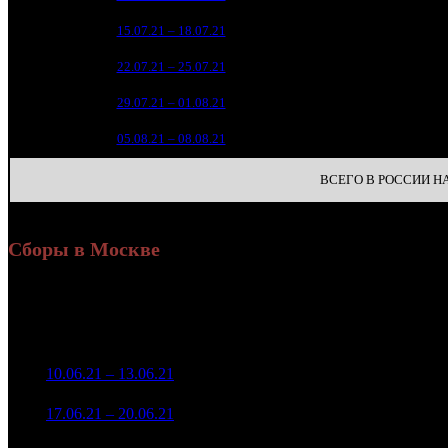
2 
6
15.07.21 – 18.07.21
12
1 
7
22.07.21 – 25.07.21
15
9
8
29.07.21 – 01.08.21
15
4
9
05.08.21 – 08.08.21
25
ВСЕГО В РОССИИ НА 
Сборы в Москве
Уикенд
Доля от сборов
Нед.
Уикенд
Место
(сборы /
К/т
в России
зрители)
18 397 967
1
10.06.21 – 13.06.21
2
16,5%
105
43 847
4 960 369
103
2
17.06.21 – 20.06.21
4
13,5%
12 655
(
-2
)
2 506 007
87