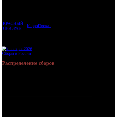
которым
Возрастной
во
Количество
был
Дистрибьютор
рейтинг
недель
зрителей в
прикреплен
фильма
до
РФ, млн
трейлер
старта
КРАСНЫЙ
КарроПрокат
16 +
2
0.067
ПРИЗРАК
Потенциальный охват аудитории трейлера
0.067
фильма
Просим сообщать в редакцию БК о найденых неточностях.
Сборы в России
Распределение сборов
19 621 760
77 663
Россия:
(100%)
(100%)
руб.
зрит.
СНГ:
0 руб.
(0%)
0 зрит.
(0%)
Россия +
19 621 760
77 663
СНГ
руб.
зрит.
или $270
012