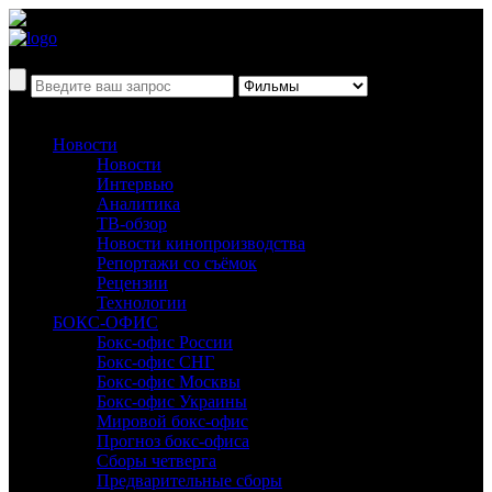
Новости
Новости
Интервью
Аналитика
ТВ-обзор
Новости кинопроизводства
Репортажи со съёмок
Рецензии
Технологии
БОКС-ОФИС
Бокс-офис России
Бокс-офис СНГ
Бокс-офис Москвы
Бокс-офис Украины
Мировой бокс-офис
Прогноз бокс-офиса
Сборы четверга
Предварительные сборы