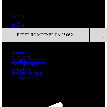
К/
на к/т
/
Нед.
Уикенд
Место
(сборы /
сборов
т
(сборы/
Сеансов
зрители)
в
зрители)
на к/т
России
24.06.21
1 455
16 732
-
1
–
8
679
14,6%
87
40
-
27.06.21
3 450
-
ВСЕГО ПО МОСКВЕ НА 27.06.21
-
Новости
БОКС-ОФИС
ГРАФИК РЕЛИЗОВ
СТАТИСТИКА
СОБЫТИЯ
ЛИКБЕЗ ДЛЯ К/Т
о КОМПАНИИ
Профессиональное издание о кинопрокате.
© 2012-2026
Телефон / факс +7-495-785-62-82