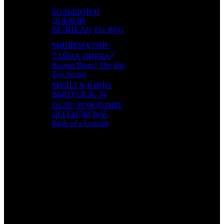
БОЛЬШОЙ И
17
14
ДОБРЫЙ
WDSSPR
6
ВЕЛИКАН
The BFG
МИШКИ БУНИ:
3
ТАЙНА ЦИРКА
18
-
MD
1
Boonie Bears: The Big
Top Secret
МУЛЬТ В КИНО.
19
16
MVK
3
ВЫПУСК № 34
ПЕЛЕ: РОЖДЕНИЕ
20
13
ЛЕГЕНДЫ
Pelé:
PRD
2
Birth of a Legend
ИТОГО ТОП-10:
ИТОГО ТОП-20:
Также 4.08.16 стартовали:
ГДЕ ДРАКОН? /
Long zai na li
(RR)
и собрал 183 экранами