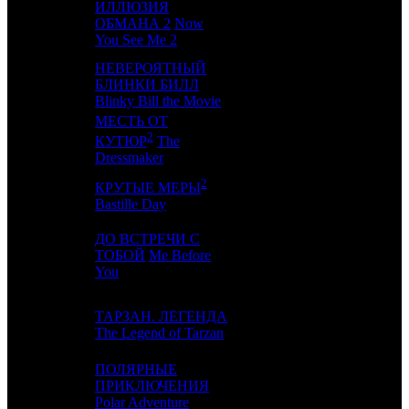
ИЛЛЮЗИЯ
10
11
ОБМАНА 2
Now
CP
9
You See Me 2
НЕВЕРОЯТНЫЙ
11
8
БЛИНКИ БИЛЛ
EXP
2
Blinky Bill the Movie
МЕСТЬ ОТ
2
12
-
CAE
1
КУТЮР
The
Dressmaker
2
КРУТЫЕ МЕРЫ
13
9
VLG
2
Bastille Day
ДО ВСТРЕЧИ С
14
10
ТОБОЙ
Me Before
CAO
5
You
ТАРЗАН. ЛЕГЕНДА
15
12
CAO
6
The Legend of Tarzan
ПОЛЯРНЫЕ
16
-
ПРИКЛЮЧЕНИЯ
PRD
1
Polar Adventure