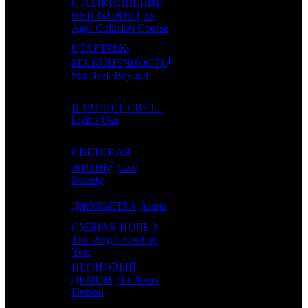
3
2
СТОЛКНОВЕНИЕ
FOX
4
НЕИЗБЕЖНО
Ice
Age: Collision Course
СТАРТРЕК:
1
4
3
CPP
3
БЕСКОНЕЧНОСТЬ
Star Trek Beyond
И ГАСНЕТ СВЕТ...
5
4
CAO
3
Lights Out
СВЕТСКАЯ
2
6
6
VLG
3
ЖИЗНЬ
Café
Society
7
-
ДЖУЛЬЕТТА
Julieta
CPF
1
СУДНАЯ НОЧЬ 3
8
5
The Purge: Election
UPI
2
Year
НЕОНОВЫЙ
9
7
ДЕМОН
The Neon
CPRG
2
Demon