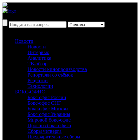
Новости
Новости
Интервью
Аналитика
ТВ-обзор
Новости кинопроизводства
Репортажи со съёмок
Рецензии
Технологии
БОКС-ОФИС
Бокс-офис России
Бокс-офис СНГ
Бокс-офис Москвы
Бокс-офис Украины
Мировой бокс-офис
Прогноз бокс-офиса
Сборы четверга
Предварительные сборы