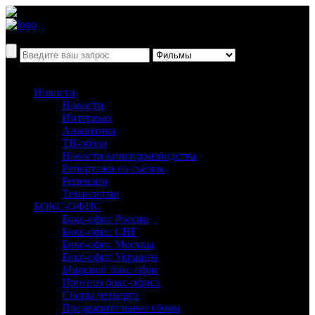
Новости
Новости
Интервью
Аналитика
ТВ-обзор
Новости кинопроизводства
Репортажи со съёмок
Рецензии
Технологии
БОКС-ОФИС
Бокс-офис России
Бокс-офис СНГ
Бокс-офис Москвы
Бокс-офис Украины
Мировой бокс-офис
Прогноз бокс-офиса
Сборы четверга
Предварительные сборы