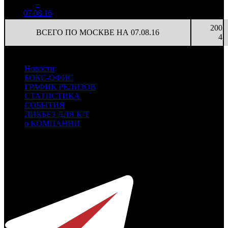
1
–
15
21,7%
53
1 183
22
4
07.08.16
200
ВСЕГО ПО МОСКВЕ НА 07.08.16
4
Новости
БОКС-ОФИС
ГРАФИК РЕЛИЗОВ
СТАТИСТИКА
СОБЫТИЯ
ЛИКБЕЗ ДЛЯ К/Т
о КОМПАНИИ
Профессиональное издание о кинопрокате.
© 2012-2026
Телефон / факс +7-495-785-62-82