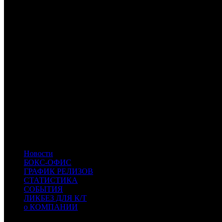
Расшифровка названий компаний-дистрибьюторов:
FOX
Fox
CAO
Каро Премьер
NKI
Наше кино
CPP
Централ Партнершип Paramount
CP
Централ Партнершип
CRP
КарроПрокат
CAE
Каскад фильм
EXP
Экспонента Фильм
WDSSPR
WDSSPR
CPF
Capella Film
VLG
Вольга
PRD
Парадиз
MVK
MVK
RUR
Русский Репортаж
CDK
CDK
- Центр документального кино
Новости
БОКС-ОФИС
ГРАФИК РЕЛИЗОВ
СТАТИСТИКА
СОБЫТИЯ
ЛИКБЕЗ ДЛЯ К/Т
о КОМПАНИИ