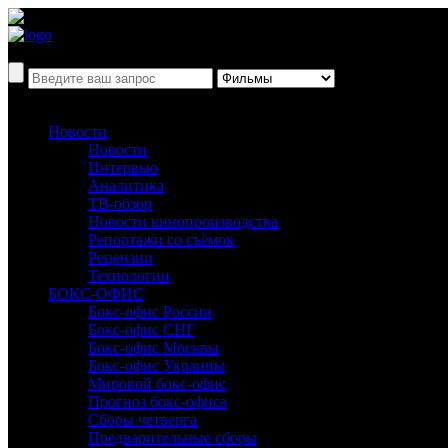
Новости
Новости
Интервью
Аналитика
ТВ-обзор
Новости кинопроизводства
Репортажи со съёмок
Рецензии
Технологии
БОКС-ОФИС
Бокс-офис России
Бокс-офис СНГ
Бокс-офис Москвы
Бокс-офис Украины
Мировой бокс-офис
Прогноз бокс-офиса
Сборы четверга
Предварительные сборы