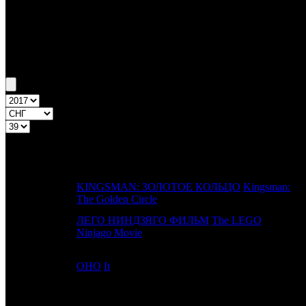
Бокс-офис СНГ
Уикенд СНГ №39 21.09.17 - 24.09.17
Топ-20
Уикенд России
ПРЕД.
Д
№
Название
НЕДЕЛЯ
KINGSMAN: ЗОЛОТОЕ КОЛЬЦО
Kingsman:
1
-
F
The Golden Circle
ЛЕГО НИНДЗЯГО ФИЛЬМ
The LEGO
2
-
C
Ninjago Movie
3
1
ОНО
It
C