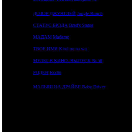
14
6
ДОЗОР ДЖУНГЛЕЙ
Jungle Bunch
V
15
9
СТАТУС БРЭДА
Brad's Status
P
16
14
МАДАМ
Madame
C
17
11
ТВОЕ ИМЯ
Kimi no na wa
E
18
21
МУЛЬТ В КИНО. ВЫПУСК № 58
M
19
-
РОДЕН
Rodin
R
20
13
МАЛЫШ НА ДРАЙВЕ
Baby Driver
W
ИТОГО ТОП-10:
ИТОГО ТОП-20:
Примечание:
1
по данным ЕАИС