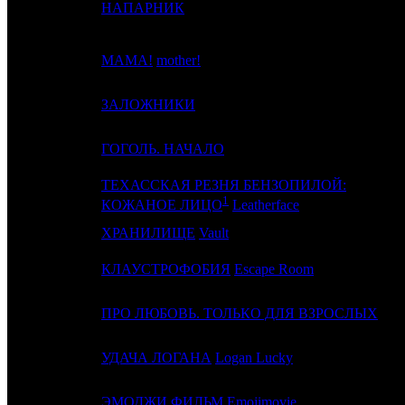
4
2
НАПАРНИК
N
5
3
МАМА!
mother!
C
6
-
ЗАЛОЖНИКИ
C
7
4
ГОГОЛЬ. НАЧАЛО
C
ТЕХАССКАЯ РЕЗНЯ БЕНЗОПИЛОЙ:
8
-
C
1
КОЖАНОЕ ЛИЦО
Leatherface
9
-
ХРАНИЛИЩЕ
Vault
E
10
7
КЛАУСТРОФОБИЯ
Escape Room
E
11
8
ПРО ЛЮБОВЬ. ТОЛЬКО ДЛЯ ВЗРОСЛЫХ
W
12
5
УДАЧА ЛОГАНА
Logan Lucky
W
13
10
ЭМОДЖИ ФИЛЬМ
Emojimovie
W