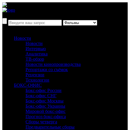
Новости
Новости
Интервью
Аналитика
ТВ-обзор
Новости кинопроизводства
Репортажи со съёмок
Рецензии
Технологии
БОКС-ОФИС
Бокс-офис России
Бокс-офис СНГ
Бокс-офис Москвы
Бокс-офис Украины
Мировой бокс-офис
Прогноз бокс-офиса
Сборы четверга
Предварительные сборы