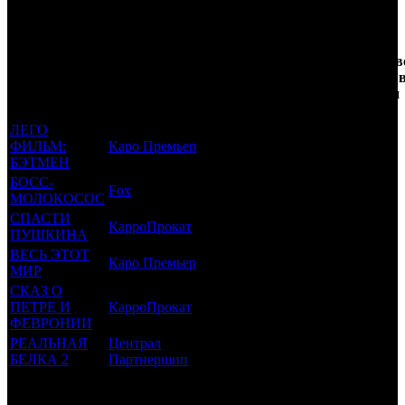
Трейлеринг
Кол-
Фильмы, к
Возрастной
во
Количеств
которым был
Дистрибьютор
рейтинг
недель
зрителей 
прикреплен
фильма
до
РФ, млн
трейлер
старта
ЛЕГО
ФИЛЬМ:
Каро Премьер
6 +
32
1.216
БЭТМЕН
БОСС-
Fox
6 +
26
6.321
МОЛОКОСОС
СПАСТИ
КарроПрокат
6 +
21
0.03
ПУШКИНА
ВЕСЬ ЭТОТ
Каро Премьер
12 +
14
0.195
МИР
СКАЗ О
ПЕТРЕ И
КарроПрокат
6 +
11
0.285
ФЕВРОНИИ
РЕАЛЬНАЯ
Централ
6 +
4
0.698
БЕЛКА 2
Партнершип
Потенциальный охват аудитории трейлера фильма
8.743
Просим сообщать в редакцию БК о найденых неточностях.