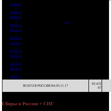
21.09.17
92 647
79 051
-
1
–
2
950
-
1 172
351
-
24.09.17
410 805
28.09.17
48 434
1 239
39 092
-
2
–
3
840
-47.72%
(
+67
)
176
-
01.10.17
217 961
05.10.17
26 077
868
30 043
-
3
–
6
690
-46.16%
(
-371
)
150
-
08.10.17
130 222
12.10.17
7 238
358
20 219
-
4
–
11
573
-72.24%
(
-510
)
97
-
15.10.17
34 706
19.10.17
2 100
134
15 679
-
5
–
18
945
-70.98%
(
-224
)
76
-
22.10.17
10 196
26.10.17
155 962
20
7 798
-
6
–
28
-92.58%
742
(
-114
)
37
-
29.10.17
83 433
ВСЕГО В РОССИИ НА 05.11.17
67
Сборы в России + СНГ