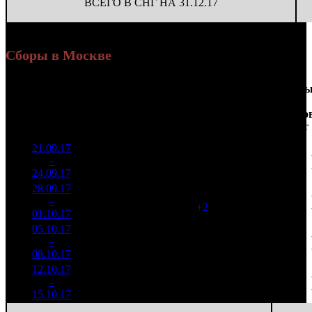
ВСЕГО В СНГ НА 31.12.17
Сборы в Москве
Доля
Наработка
Сеанс
Уикенд
от
на к/т
/
Нед.
Уикенд
Место
(сборы /
сборов
К/т
(сборы/
Сеансо
зрители)
в
зрители)
на к/т
России
21.09.17
16 436
166 026
1
–
3
568
17,7%
99
526
24.09.17
52 028
28.09.17
9 454
101
93 609
2
–
4
535
19,5%
(
+2
)
293
01.10.17
29 552
05.10.17
6 110
93
65 708
3
–
6
881
23,4%
(
-8
)
230
08.10.17
21 383
12.10.17
2 196
56
39 223
4
–
12
467
30,3%
(
-37
)
136
15.10.17
7 606