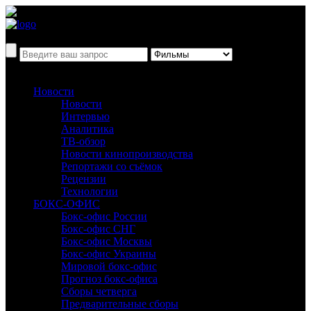
Новости
Новости
Интервью
Аналитика
ТВ-обзор
Новости кинопроизводства
Репортажи со съёмок
Рецензии
Технологии
БОКС-ОФИС
Бокс-офис России
Бокс-офис СНГ
Бокс-офис Москвы
Бокс-офис Украины
Мировой бокс-офис
Прогноз бокс-офиса
Сборы четверга
Предварительные сборы