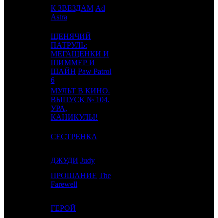
К ЗВЕЗДАМ
Ad
10
6
FOX
4
Astra
ЩЕНЯЧИЙ
ПАТРУЛЬ:
МЕГАЩЕНКИ И
11
9
PNR
2
ШИММЕР И
ШАЙН
Paw Patrol
6
МУЛЬТ В КИНО.
ВЫПУСК № 104.
12
11
MVK
2
УРА,
КАНИКУЛЫ!
13
10
СЕСТРЕНКА
WDSSPR
5
14
-
ДЖУДИ
Judy
PRD
1
ПРОЩАНИЕ
The
15
-
AOF
1
Farewell
16
7
ГЕРОЙ
CP
4