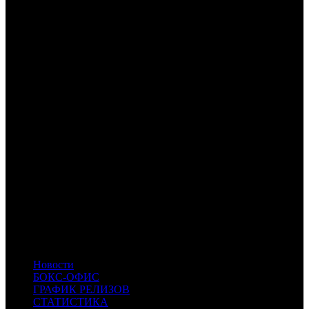
CAO
Каро Премьер
UPI
UPI
CPP
Централ Партнершип Paramount
CRP
КарроПрокат
VLG
Вольга
CPF
Capella Film
EXP
Экспонента Фильм
MRS
Маурис Филм
FOX
Fox
PNR
Пионер
MVK
MVK
PRD
Парадиз
AOF
A-One Films
CP
Централ Партнершип
RUR
Русский Репортаж
NKI
Наше кино
SMKT
SMKT
- Самокат
COOL
COOL
- CoolConnections
RWV
RWV
- RWV Film
KNLG
KNLG
- Кинологистика
Новости
БОКС-ОФИС
ГРАФИК РЕЛИЗОВ
СТАТИСТИКА