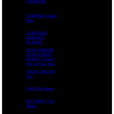
Abominable
ГЕМИНИ
Gemini
4
3
CPP
2
Man
ДЕВУШКИ
5
4
БЫВАЮТ
CRP
2
РАЗНЫЕ
ДОЖДЛИВЫЙ
ДЕНЬ В НЬЮ-
6
5
VLG
2
ЙОРКЕ
A Rainy
Day in New York
ОКЕЙ, ЛЕКСИ!
7
-
CPF
1
Jexi
8
-
ОНИ
The Haunt
EXP
1
МАТРИЦА
The
9
-
MRS
1
Matrix