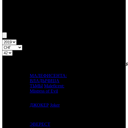
Бокс-офис СНГ
Уикенд СНГ №42 17.10.19 - 20.10.19
Топ-20
Уикенд России
ПРЕД.
ДИСТРИБЬЮТОР
№
Название
НЕДЕЛ
НЕДЕЛЯ
НЕД.
МАЛЕФИСЕНТА:
ВЛАДЫЧИЦА
1
-
WDSSPR
1
ТЬМЫ
Maleficent:
Mistress of Evil
2
1
ДЖОКЕР
Joker
CAO
3
ЭВЕРЕСТ
3
2
UPI
3