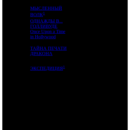
МЫСЛЕННЫЙ
17
-
RUR
1
1
ВОЛК
ОДНАЖДЫ В...
ГОЛЛИВУДЕ
18
19
WDSSPR
11
Once Upon a Time
in Hollywood
ТАЙНА ПЕЧАТИ
19
8
NKI
5
ДРАКОНА
1
20
18
SMKT
2
ЭКСПЕДИЦИЯ
ИТОГО ТОП-10:
ИТОГО ТОП-20:
Примечание:
1
по данным ЕАИС
Расшифровка названий компаний-дистрибьюторов:
WDSSPR
WDSSPR