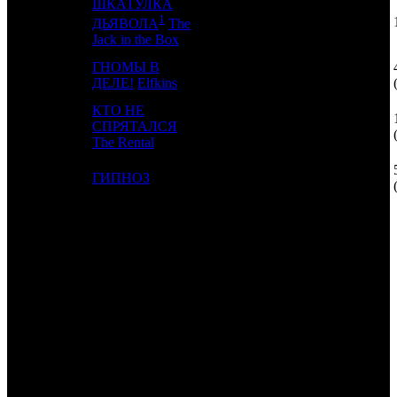
ШКАТУЛКА
1
17
-
KNLG
1
ДЬЯВОЛА
The
Jack in the Box
ГНОМЫ В
18
10
NKI
3
ДЕЛЕ!
Elfkins
КТО НЕ
19
12
СПРЯТАЛСЯ
CPF
3
The Rental
20
8
ГИПНОЗ
SPPR
2
ИТОГО ТОП-10:
ИТОГО ТОП-20:
Также 22.10.20 стартовали:
СПАЙС БОЙЗ /
Spice Boyz
(MVK, LONF)
и собрал 250
экранами 1 260 282 руб. ($16 361) и 4684 зрителей.
TheatreHD: ЗОЛОТАЯ МАСКА: ИРАНСКАЯ