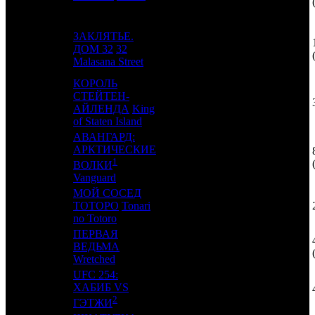
ЗАКЛЯТЬЕ.
11
11
ДОМ 32
32
EXP
5
Malasana Street
КОРОЛЬ
СТЕЙТЕН-
12
-
UPI
1
АЙЛЕНДА
King
of Staten Island
АВАНГАРД:
АРКТИЧЕСКИЕ
13
6
MD
2
1
ВОЛКИ
Vanguard
МОЙ СОСЕД
14
-
ТОТОРО
Tonari
PNR
1
no Totoro
ПЕРВАЯ
15
9
ВЕДЬМА
EXP
3
Wretched
UFC 254:
ХАБИБ VS
16
-
SMKT
1
2
ГЭТЖИ