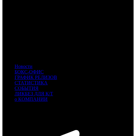
EXP
Экспонента Фильм
UPI
UPI
SMKT
Самокат
KNLG
Кинологистика
NKI
Наше кино
CPF
CPF
- Capella Film
MVK
MVK
- MVK
LONF
LONF
- LOONAFILM
COOL
COOL
- CoolConnections
PIFD
PIFD
- Planeta Inform Film Distribution
NVF
NVF
- Невафильм Emotion
Новости
БОКС-ОФИС
ГРАФИК РЕЛИЗОВ
СТАТИСТИКА
СОБЫТИЯ
ЛИКБЕЗ ДЛЯ К/Т
о КОМПАНИИ
Профессиональное издание о кинопрокате.
© 2012-2026
Телефон / факс +7-495-785-62-82