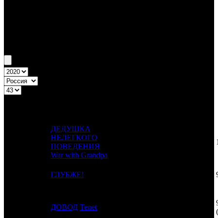
Бокс-офис России
Уикенд России №43 22.10.20 - 25.10.20
Топ-20
Уикенд России
ПРЕД.
ДИСТРИБЬЮТОР
№
Название
НЕДЕЛЯ
НЕДЕЛЯ
НЕД.
ДЕДУШКА
НЕЛЕГКОГО
1
-
PNR
0
ПОВЕДЕНИЯ
War with Grandpa
2
-
ГЛУБЖЕ!
SPPR
1
3
1
ДОВОД
Tenet
CAO
8