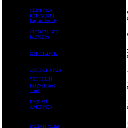
СЕМЕЙКА
4
3
БИГФУТОВ
VLG
4
Bigfoot Family
ЛЮБОВЬ БЕЗ
5
-
CRP
1
РАЗМЕРА
6
2
СТРЕЛЬЦОВ
CP
5
7
-
ДОКТОР ЛИЗА
BN
1
ЧЕСТНЫЙ
1
8
5
MD
3
ВОР
Honest
Thief
ГУДБАЙ,
9
4
CRP
3
АМЕРИКА
10
7
МУЛАН
Mulan
WDS
7