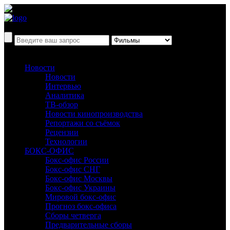
Новости
Новости
Интервью
Аналитика
ТВ-обзор
Новости кинопроизводства
Репортажи со съёмок
Рецензии
Технологии
БОКС-ОФИС
Бокс-офис России
Бокс-офис СНГ
Бокс-офис Москвы
Бокс-офис Украины
Мировой бокс-офис
Прогноз бокс-офиса
Сборы четверга
Предварительные сборы