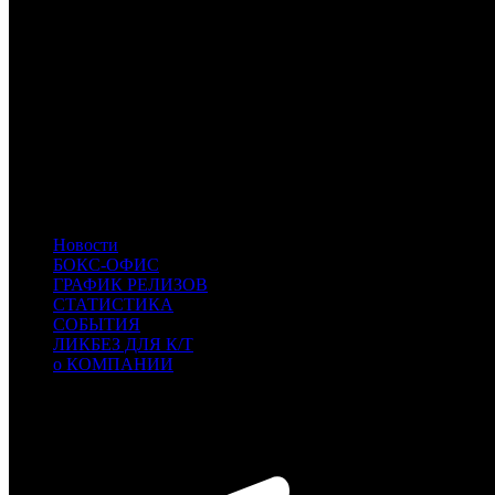
COOL
COOL
- CoolConnections
SBF
СБ Фильм
PNR
Пионер
MVK
MVK
SMKT
SMKT
- Самокат
BZL
BZL
- Bazelevs
MD
MD
- MDfilm
CPF
CPF
- Capella Film
PRD
PRD
- Парадиз
INK
INK
- Иноекино
PIFD
PIFD
- Planeta Inform Film Distribution
Новости
БОКС-ОФИС
ГРАФИК РЕЛИЗОВ
СТАТИСТИКА
СОБЫТИЯ
ЛИКБЕЗ ДЛЯ К/Т
о КОМПАНИИ
Профессиональное издание о кинопрокате.
© 2012-2026
Телефон / факс +7-495-785-62-82