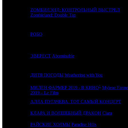
ZОМБИЛЭНД: КОНТРОЛЬНЫЙ ВЫСТРЕЛ
10
5
Zombieland: Double Tap
11
8
РОБО
12
10
ЭВЕРЕСТ
Abominable
13
9
ДИТЯ ПОГОДЫ
Weathering with You
1
МИЛЕН ФАРМЕР 2019 - В КИНО
Mylene Farme
14
-
2019 – Le Film
15
19
АЛЛА ПУГАЧЕВА. ТОТ САМЫЙ КОНЦЕРТ
16
-
КЛАРА И ВОЛШЕБНЫЙ ДРАКОН
Clara
17
-
РАЙСКИЕ ХОЛМЫ
Paradise Hills