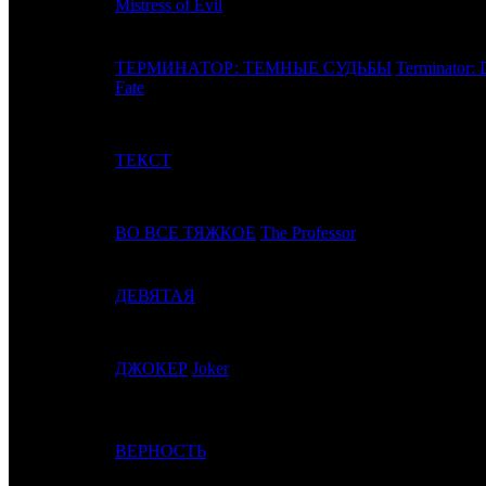
Mistress of Evil
ТЕРМИНАТОР: ТЕМНЫЕ СУДЬБЫ
Terminator: 
4
2
Fate
5
4
ТЕКСТ
6
-
ВО ВСЕ ТЯЖКОЕ
The Professor
7
-
ДЕВЯТАЯ
8
6
ДЖОКЕР
Joker
9
7
ВЕРНОСТЬ