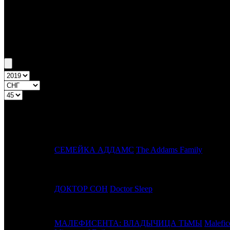
Бокс-офис СНГ
Уикенд СНГ №45 7.11.19 - 10.11.19
Топ-20
Уикенд России
ПРЕД.
№
Название
НЕДЕЛЯ
1
1
СЕМЕЙКА АДДАМС
The Addams Family
2
-
ДОКТОР СОН
Doctor Sleep
МАЛЕФИСЕНТА: ВЛАДЫЧИЦА ТЬМЫ
Malefic
3
3