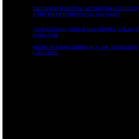
ЩЕНЯЧИЙ ПАТРУЛЬ: МЕГАЩЕНКИ И НЕЛЛА
18
12
ОТВАЖНАЯ ПРИНЦЕССА
Paw Patrol 7
ДОЖДЛИВЫЙ ДЕНЬ В НЬЮ-ЙОРКЕ
A Rainy D
19
13
in New York
МУЛЬТ В КИНО. ВЫПУСК № 106. УЛЫБАЕМС
20
-
СМОТРИМ
ИТОГО ТОП-10:
ИТОГО ТОП-20:
Примечание:
1
по данным comScore
Расшифровка названий компаний-дистрибьюторов:
UPI
UPI
CAO
Каро Премьер
WDSSPR
WDSSPR
FOX
Fox
CP
Централ Партнершип
EXP
Экспонента Фильм
VLG
Вольга