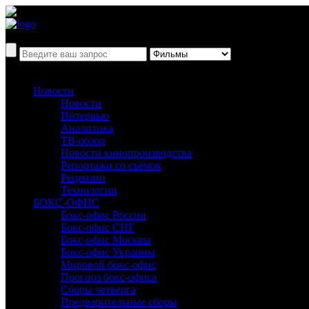
Новости
Новости
Интервью
Аналитика
ТВ-обзор
Новости кинопроизводства
Репортажи со съёмок
Рецензии
Технологии
БОКС-ОФИС
Бокс-офис России
Бокс-офис СНГ
Бокс-офис Москвы
Бокс-офис Украины
Мировой бокс-офис
Прогноз бокс-офиса
Сборы четверга
Предварительные сборы