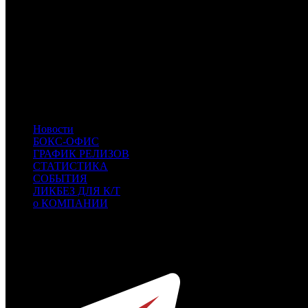
Расшифровка названий компаний-дистрибьюторов:
BV
Buena Vista
STX
STX Entertainment
LGF
Lionsgate
WB
Warner Bros.
Uni.
Universal
Sony
Sony
UPI
Universal
A24
A24
Новости
БОКС-ОФИС
ГРАФИК РЕЛИЗОВ
СТАТИСТИКА
СОБЫТИЯ
ЛИКБЕЗ ДЛЯ К/Т
о КОМПАНИИ
Профессиональное издание о кинопрокате.
© 2012-2026
Телефон / факс +7-495-785-62-82