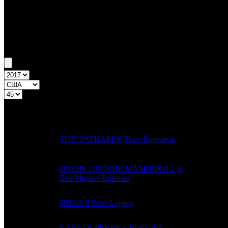
Бокс-офис США
Уикенд США №45 3.11.17 - 5.11.17
Топ-11
Уикенд России
ПРЕД.
ДИСТР
№
Название
НЕДЕЛЯ
Н
1
-
ТОР: РАГНАРЁК
Thor: Ragnarok
BV
ОЧЕНЬ ПЛОХИЕ МАМОЧКИ 2
A
2
-
STX
Bad Moms Christmas
3
1
ПИЛА 8
Saw: Legacy
LGF
*
TYLER PERRY'S BOO 2! A