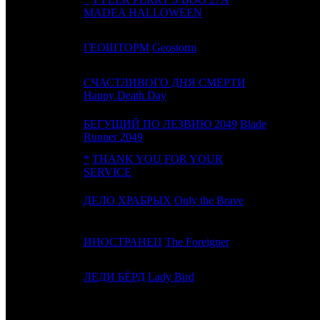
4
2
LGF
MADEA HALLOWEEN
5
3
ГЕОШТОРМ
Geostorm
WB
СЧАСТЛИВОГО ДНЯ СМЕРТИ
6
4
Uni.
Happy Death Day
БЕГУЩИЙ ПО ЛЕЗВИЮ 2049
Blade
7
5
Sony
Runner 2049
*
THANK YOU FOR YOUR
8
6
UPI
SERVICE
9
7
ДЕЛО ХРАБРЫХ
Only the Brave
Sony
10
8
ИНОСТРАНЕЦ
The Foreigner
STX
11
-
ЛЕДИ БЁРД
Lady Bird
A24
ИТОГО ТОП-10: