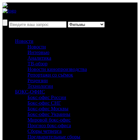
Новости
Новости
Интервью
Аналитика
ТВ-обзор
Новости кинопроизводства
Репортажи со съёмок
Рецензии
Технологии
БОКС-ОФИС
Бокс-офис России
Бокс-офис СНГ
Бокс-офис Москвы
Бокс-офис Украины
Мировой бокс-офис
Прогноз бокс-офиса
Сборы четверга
Предварительные сборы