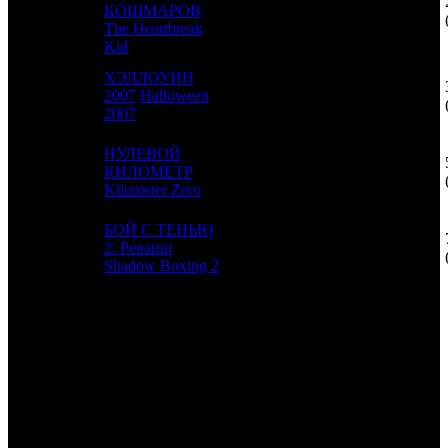
17
5
КОШМАРОВ
UPI
7
The Heartbreak
Kid
ХЭЛЛОУИН
18
9
2007
Halloween
WST
4
2007
НУЛЕВОЙ
19
6
КИЛОМЕТР
CAE
4
Kilometer Zero
БОЙ С ТЕНЬЮ
20
1
2: Реванш
CP
5
Shadow Boxing 2
ИТОГО ТОП-10:
ИТОГО ТОП-20:
Расшифровка названий компаний-дистрибьюторов:
UPI
UPI
CAE
Каскад фильм
PRD
Парадиз
CAO
Каро Премьер