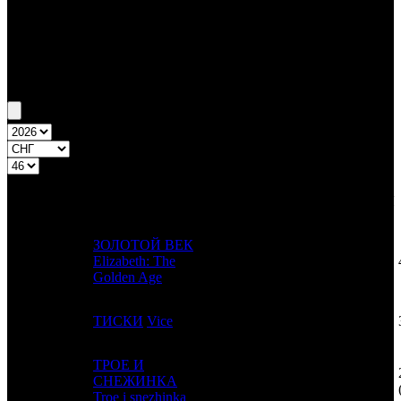
Бокс-офис СНГ
Уикенд СНГ №46 15.11.07 - 18.11.07
Топ-20
Уикенд России
ПРЕД.
ДИСТРИБЬЮТОР
№
Название
НЕДЕЛЯ
НЕДЕЛЯ
НЕД.
ЗОЛОТОЙ ВЕК
1
-
Elizabeth: The
UPI
1
Golden Age
2
-
ТИСКИ
Vice
CAE
1
ТРОЕ И
3
13
СНЕЖИНКА
PRD
2
Troe i snezhinka