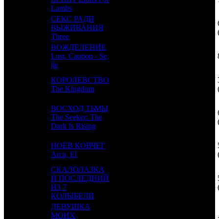
Lambs
СЕКС РАДИ
11
34
ВЫЖИВАНИЯ
LZD
2
Three
ВОЖДЕЛЕНИЕ
12
-
Lust, Caution - Se,
PRD
1
jie
КОРОЛЕВСТВО
13
32
UPI
3
The Kingdom
ВОСХОД ТЬМЫ
14
10
The Seeker: The
FOX
4
Dark Is Rising
НОЕВ КОВЧЕГ
15
35
CRP
3
Arca, El
СКАЛОЛАЗКА
И ПОСЛЕДНИЙ
16
27
CRP
3
ИЗ 7
КОЛЫБЕЛИ
ДЕВУШКА
МОИХ