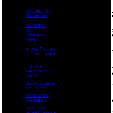
ВТОРЖЕНИЕ
4
18
CAO
2
The Invasion
БИ МУВИ:
Медовый
5
8
UPI
3
Заговор
Bee
Movie
30 ДНЕЙ НОЧИ
6
16
PRM
2
30 Days Of Night
1612
1612:
7
12
Chronicles of the
CP
3
Dark Time
ВЫКУП
Butterfly
8
-
CP
1
On A Wheel
УБЕЙ МЕНЯ
9
31
LUX
2
You Kill Me
ЛЬВЫ ДЛЯ
10
28
ЯГНЯТ
Lions For
FOX
2