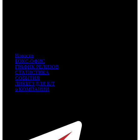
PRM
Компания Пирамида
CP
Централ Партнершип
LUX
Люксор
FOX
Fox
LZD
Лизард
CRP
КарроПрокат
WST
West
CPCL
CPCL
- CP Classic
Новости
БОКС-ОФИС
ГРАФИК РЕЛИЗОВ
СТАТИСТИКА
СОБЫТИЯ
ЛИКБЕЗ ДЛЯ К/Т
о КОМПАНИИ
Профессиональное издание о кинопрокате.
© 2012-2026
Телефон / факс +7-495-785-62-82