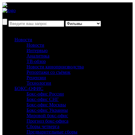
Новости
Новости
Интервью
Аналитика
ТВ-обзор
Новости кинопроизводства
Репортажи со съёмок
Рецензии
Технологии
БОКС-ОФИС
Бокс-офис России
Бокс-офис СНГ
Бокс-офис Москвы
Бокс-офис Украины
Мировой бокс-офис
Прогноз бокс-офиса
Сборы четверга
Предварительные сборы