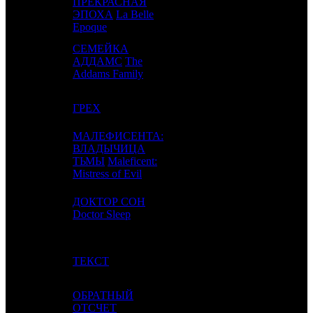
ПРЕКРАСНАЯ
10
-
ЭПОХА
La Belle
VLG
1
Epoque
СЕМЕЙКА
11
4
АДДАМС
The
UPI
5
Addams Family
12
12
ГРЕХ
WDSSPR
3
МАЛЕФИСЕНТА:
ВЛАДЫЧИЦА
13
5
WDSSPR
7
ТЬМЫ
Maleficent:
Mistress of Evil
ДОКТОР СОН
14
6
CAO
4
Doctor Sleep
15
11
ТЕКСТ
CP
6
ОБРАТНЫЙ
16
9
ОТСЧЕТ
MD
2