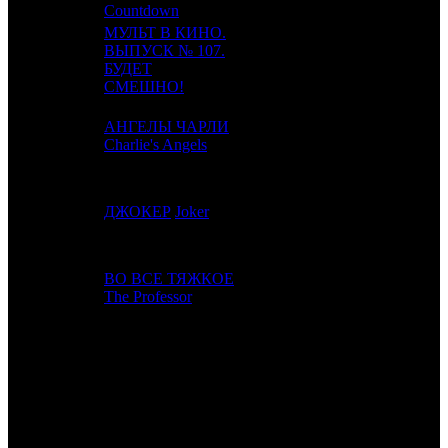
Countdown
МУЛЬТ В КИНО.
ВЫПУСК № 107.
17
23
MVK
2
БУДЕТ
СМЕШНО!
АНГЕЛЫ ЧАРЛИ
18
7
WDSSPR
3
Charlie's Angels
19
17
ДЖОКЕР
Joker
CAO
9
ВО ВСЕ ТЯЖКОЕ
20
18
EXP
4
The Professor
ИТОГО ТОП-10:
ИТОГО ТОП-20: