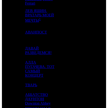
Ferrari
ЛЕВ ЯШИН.
ВРАТАРЬ МОЕЙ
4
-
MD
1
1
МЕЧТЫ
5
2
АВАНПОСТ
CRP
2
ДАВАЙ
6
3
EXP
2
РАЗВЕДЕМСЯ!
АЛЛА
ПУГАЧЕВА. ТОТ
7
22
CP
5
САМЫЙ
КОНЦЕРТ
8
-
ТВАРЬ
WDSSPR
1
АББАТСТВО
9
8
ДАУНТОН
UPI
2
Downton Abbey