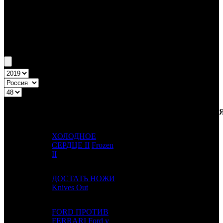
Бокс-офис России
Уикенд России №48 28.11.19 - 1.12.19
Топ-20
Уикенд России
ПРЕД.
ДИСТРИБЬЮТОР
№
Название
НЕДЕЛ
НЕДЕЛЯ
НЕД.
ХОЛОДНОЕ
1
-
СЕРДЦЕ II
Frozen
WDSSPR
1
II
ДОСТАТЬ НОЖИ
2
10
CP
1
Knives Out
FORD ПРОТИВ
3
1
FERRARI
Ford v
FOX
3