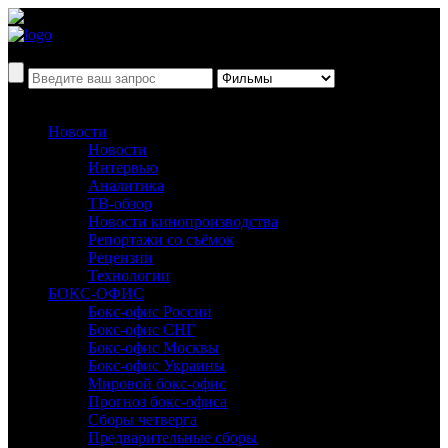
Новости
Новости
Интервью
Аналитика
ТВ-обзор
Новости кинопроизводства
Репортажи со съёмок
Рецензии
Технологии
БОКС-ОФИС
Бокс-офис России
Бокс-офис СНГ
Бокс-офис Москвы
Бокс-офис Украины
Мировой бокс-офис
Прогноз бокс-офиса
Сборы четверга
Предварительные сборы