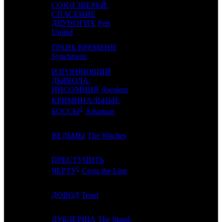
СОЮЗ ЗВЕРЕЙ:
СПАСЕНИЕ
12
5
NKI
3
ДВУНОГИХ
Pets
United
ГРАНЬ ВРЕМЕНИ
13
10
NKI
2
Synchronic
ИЗГОНЯЮЩИЙ
14
9
ДЬЯВОЛА:
EXP
2
ИНСОМНИЯ
Awoken
КРИМИНАЛЬНЫЕ
15
-
WP
1
1
БОССЫ
Arkansas
16
12
ВЕДЬМЫ
The Witches
CAO
6
ПРЕСТУПИТЬ
17
-
RUR
1
1
ЧЕРТУ
Cross the Line
18
13
ДОВОД
Tenet
CAO
14
ДУБЛЕРША
The Stand-