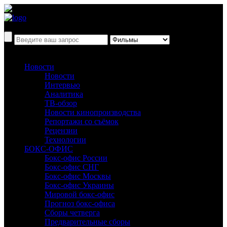
Новости
Новости
Интервью
Аналитика
ТВ-обзор
Новости кинопроизводства
Репортажи со съёмок
Рецензии
Технологии
БОКС-ОФИС
Бокс-офис России
Бокс-офис СНГ
Бокс-офис Москвы
Бокс-офис Украины
Мировой бокс-офис
Прогноз бокс-офиса
Сборы четверга
Предварительные сборы