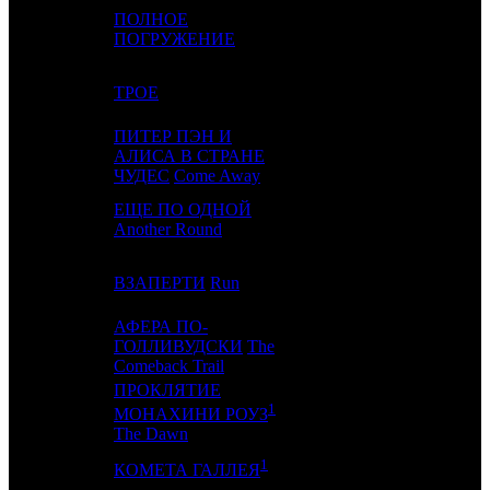
ПОЛНОЕ
4
-
NKI
1
ПОГРУЖЕНИЕ
5
-
ТРОЕ
WDS
1
ПИТЕР ПЭН И
6
4
АЛИСА В СТРАНЕ
VLG
2
ЧУДЕС
Come Away
ЕЩЕ ПО ОДНОЙ
7
8
CPF
4
Another Round
8
7
ВЗАПЕРТИ
Run
CP
3
АФЕРА ПО-
9
6
ГОЛЛИВУДСКИ
The
VLG
3
Comeback Trail
ПРОКЛЯТИЕ
1
10
-
KNLG
1
МОНАХИНИ РОУЗ
The Dawn
1
11
-
MGS
1
КОМЕТА ГАЛЛЕЯ