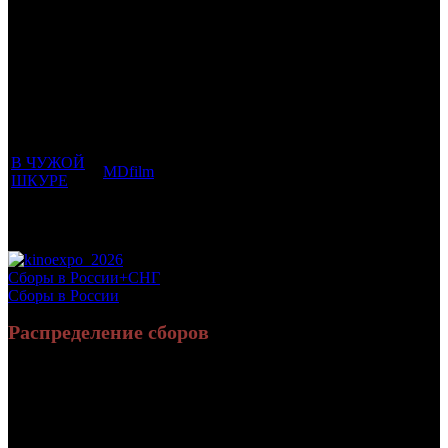
Трейлеринг
Фильмы, к
Кол-
которым
Возрастной
во
Количество
был
Дистрибьютор
рейтинг
недель
зрителей в
прикреплен
фильма
до
РФ, млн
трейлер
старта
В ЧУЖОЙ
MDfilm
18 +
3
0.019
ШКУРЕ
Потенциальный охват аудитории трейлера
0.019
фильма
Просим сообщать в редакцию БК о найденых неточностях.
Сборы в России+СНГ
Сборы в России
Распределение сборов
18 509 602
78 333
Россия:
(94.5%)
(94.6%)
руб.
зрит.
1 080 183
4 462