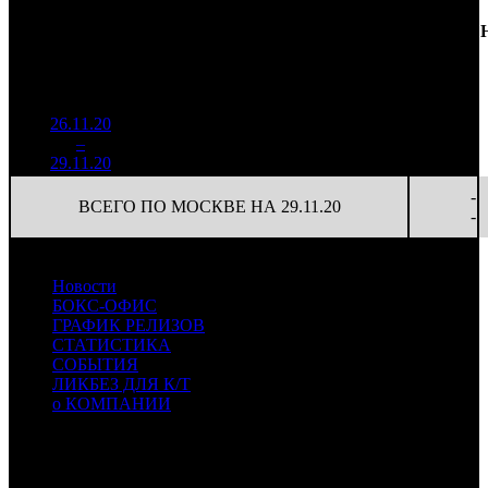
Доля
Наработка
Сеансы
Уикенд
от
К/
на к/т
/
Нед.
Уикенд
Место
(сборы /
сборов
т
(сборы/
Сеансов
зрители)
в
зрители)
на к/т
России
26.11.20
1 197
17 869
-
1
–
12
195
15,0%
67
48
-
29.11.20
3 221
-
ВСЕГО ПО МОСКВЕ НА 29.11.20
-
Новости
БОКС-ОФИС
ГРАФИК РЕЛИЗОВ
СТАТИСТИКА
СОБЫТИЯ
ЛИКБЕЗ ДЛЯ К/Т
о КОМПАНИИ
Профессиональное издание о кинопрокате.
© 2012-2026
Телефон / факс +7-495-785-62-82