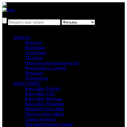
Новости
Новости
Интервью
Аналитика
ТВ-обзор
Новости кинопроизводства
Репортажи со съёмок
Рецензии
Технологии
БОКС-ОФИС
Бокс-офис России
Бокс-офис СНГ
Бокс-офис Москвы
Бокс-офис Украины
Мировой бокс-офис
Прогноз бокс-офиса
Сборы четверга
Предварительные сборы