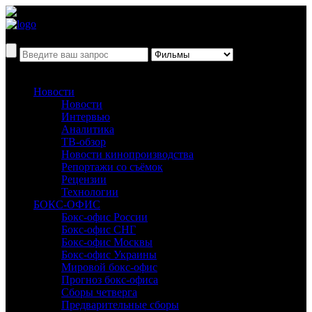
Новости
Новости
Интервью
Аналитика
ТВ-обзор
Новости кинопроизводства
Репортажи со съёмок
Рецензии
Технологии
БОКС-ОФИС
Бокс-офис России
Бокс-офис СНГ
Бокс-офис Москвы
Бокс-офис Украины
Мировой бокс-офис
Прогноз бокс-офиса
Сборы четверга
Предварительные сборы