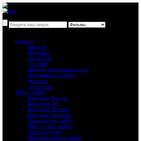
Новости
Новости
Интервью
Аналитика
ТВ-обзор
Новости кинопроизводства
Репортажи со съёмок
Рецензии
Технологии
БОКС-ОФИС
Бокс-офис России
Бокс-офис СНГ
Бокс-офис Москвы
Бокс-офис Украины
Мировой бокс-офис
Прогноз бокс-офиса
Сборы четверга
Предварительные сборы