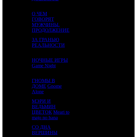
О ЧЕМ
ГОВОРЯТ
4
2
NKI
2
МУЖЧИНЫ.
ПРОДОЛЖЕНИЕ
ЗА ГРАНЬЮ
5
-
CRP
1
РЕАЛЬНОСТИ
НОЧНЫЕ ИГРЫ
6
3
CAO
2
Game Night
ГНОМЫ В
7
5
ДОМЕ
Gnome
VLG
2
Alone
МЭРИ И
ВЕДЬМИН
8
-
MVK
1
ЦВЕТОК
Meari to
majo no hana
СО ДНА
9
-
CP
1
ВЕРШИНЫ