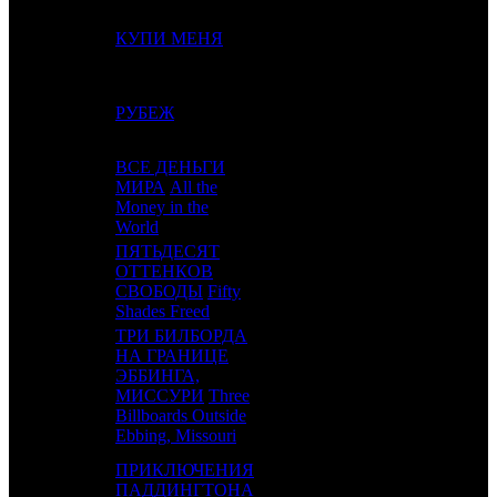
10
-
КУПИ МЕНЯ
CP
1
11
4
РУБЕЖ
CP
2
ВСЕ ДЕНЬГИ
МИРА
All the
12
7
VLG
2
Money in the
World
ПЯТЬДЕСЯТ
ОТТЕНКОВ
13
6
UPI
4
СВОБОДЫ
Fifty
Shades Freed
ТРИ БИЛБОРДА
НА ГРАНИЦЕ
ЭББИНГА,
14
11
FOX
5
МИССУРИ
Three
Billboards Outside
Ebbing, Missouri
ПРИКЛЮЧЕНИЯ
15
10
ПАДДИНГТОНА
VLG
7