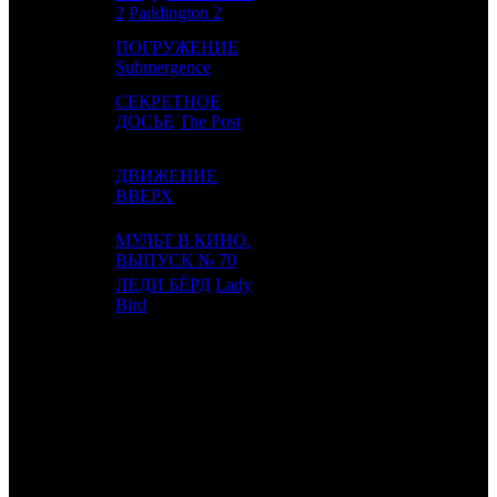
2
Paddington 2
ПОГРУЖЕНИЕ
16
-
PRD
1
Submergence
СЕКРЕТНОЕ
17
8
UPI
2
ДОСЬЕ
The Post
ДВИЖЕНИЕ
18
9
CP
10
ВВЕРХ
МУЛЬТ В КИНО.
19
-
MVK
1
ВЫПУСК № 70
ЛЕДИ БЁРД
Lady
20
-
UPI
0
Bird
ИТОГО ТОП-10:
ИТОГО ТОП-20:
Также 1.03.18 стартовали: