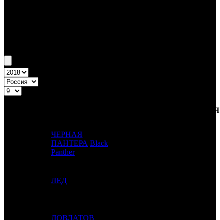
Бокс-офис России
Уикенд России №9 1.03.18 - 4.03.18
Топ-20
Уикенд России
ПРЕД.
ДИСТРИБЬЮТОР
№
Название
НЕДЕЛЯ
НЕДЕЛЯ
НЕД.
ЧЕРНАЯ
1
-
ПАНТЕРА
Black
-
1
Panther
2
1
ЛЕД
WDSSPR
3
3
-
ДОВЛАТОВ
WDSSPR
1