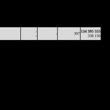
71 331
-
-
371
130 388 921
192
-
-
(
-40
)
326 530
35 863
-
-
365
132 244 007
98
-
-
(
-6
)
331 890
25 416
-
-
345
133 211 771
74
-
-
(
-20
)
334 892
-
134 395 555
-
397
-
338 156