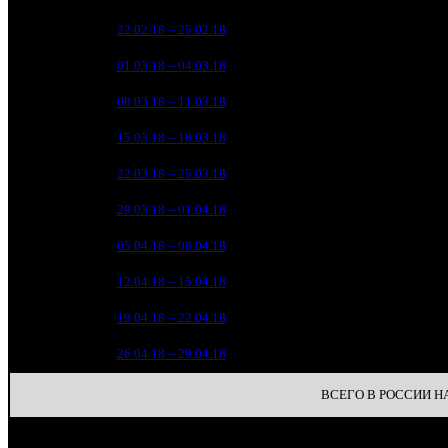
197 
1
22.02.18 – 25.02.18
2
64 
2
01.03.18 – 04.03.18
4
46 
3
08.03.18 – 11.03.18
7
12 
4
15.03.18 – 18.03.18
8
5 
5
22.03.18 – 25.03.18
14
2 
6
29.03.18 – 01.04.18
17
7
05.04.18 – 08.04.18
23
8
12.04.18 – 15.04.18
27
9
19.04.18 – 22.04.18
34
10
26.04.18 – 29.04.18
33
ВСЕГО В РОССИИ НА 