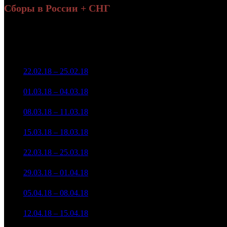
Сборы в России + СНГ
Н
Уикенд
Нед.
Уикенд
Место
(сборы /
Изменение
К/т
зрители)
204 839 667
1
22.02.18 – 25.02.18
2
-
1 248
686 973
67 058 785
1 181
2
01.03.18 – 04.03.18
4
-67.26%
227 567
(
-67
)
48 828 906
824
3
08.03.18 – 11.03.18
7
-27.18%
158 388
(
-357
)
12 849 296
361
4
15.03.18 – 18.03.18
8
-73.69%
39 739
(
-463
)
6 168 797
146
5
22.03.18 – 25.03.18
14
-51.99%
19 786
(
-215
)
2 170 920
78
6
29.03.18 – 01.04.18
17
-64.81%
6 944
(
-68
)
856 064
46
7
05.04.18 – 08.04.18
25
-60.57%
2 785
(
-32
)
329 739
20
8
12.04.18 – 15.04.18
28
-61.48%
1 001
(
-26
)