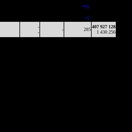
28 782
-
-
420
407 347 792
69
-
-
(
+91
)
1 428 713
37 717
-
-
425
407 583 852
89
-
-
(
+5
)
1 429 065
-
407 927 128
-
285
-
1 430 256
Наработка
Наработка
Сеансы /
Тотал
на к/т
на сеанс
Сеансов
Цена билета
(сборы/
(сборы/
(сборы/
на к/т
зрители)
зрители)
зрители)
628 555
-
-
423
61 598 354
1 486
-
-
-
145 639
227 523
-
-
417
92 906 563
545
-
-
(
-6
)
228 240
206 847
-
-
412
116 988 286
502
-
-
(
-5
)
290 238
100 803
-
-
411
125 578 344
245
-
-
(
-1
)
312 787