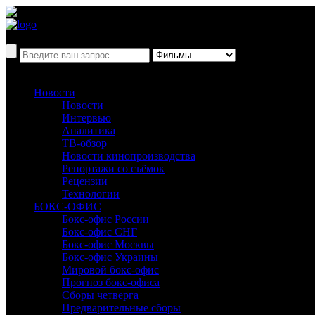
Новости
Новости
Интервью
Аналитика
ТВ-обзор
Новости кинопроизводства
Репортажи со съёмок
Рецензии
Технологии
БОКС-ОФИС
Бокс-офис России
Бокс-офис СНГ
Бокс-офис Москвы
Бокс-офис Украины
Мировой бокс-офис
Прогноз бокс-офиса
Сборы четверга
Предварительные сборы