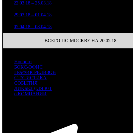
3 352 560
47
5
22.03.18 – 25.03.18
10
56,6%
9 046
(
-16
)
1 326 942
37
6
29.03.18 – 01.04.18
10
62,5%
3 636
(
-10
)
584 574
23
7
05.04.18 – 08.04.18
18
69,5%
1 694
(
-14
)
ВСЕГО ПО МОСКВЕ НА 20.05.18
Новости
БОКС-ОФИС
ГРАФИК РЕЛИЗОВ
СТАТИСТИКА
СОБЫТИЯ
ЛИКБЕЗ ДЛЯ К/Т
о КОМПАНИИ
Профессиональное издание о кинопрокате.
© 2012-2026
Телефон / факс +7-495-785-62-82