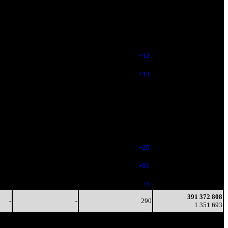
зрители)
-
-
303
197 531 744
-
-
-
652 372
-
-
301
291 277 742
-
-
(
-2
)
994 959
-
-
313
357 277 233
-
-
(
+12
)
1 230 806
-
-
326
375 683 167
-
-
(
+13
)
1 297 191
-
-
314
384 822 180
-
-
(
-12
)
1 330 784
-
-
314
387 865 952
-
-
(
-12
)
1 341 961
-
-
309
389 338 433
-
-
(
-5
)
1 347 357
-
-
329
389 911 517
-
-
(
+20
)
1 349 427
-
-
420
390 793 471
-
-
(
+91
)
1 350 150
-
-
425
391 029 532
-
-
(
+5
)
1 350 502
391 372 808
-
-
290
1 351 693