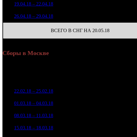
143 910
5
9
19.04.18 – 22.04.18
35
-56.36%
343
(
-15
)
113 152
3
10
26.04.18 – 29.04.18
33
-21.37%
266
(
-2
)
ВСЕГО В СНГ НА 20.05.18
Сборы в Москве
Уикенд
Доля от сборов
Нед.
Уикенд
Место
(сборы /
К/т
в России
зрители)
61 598 354
1
22.02.18 – 25.02.18
2
31,2%
98
145 639
22 297 232
2
01.03.18 – 04.03.18
3
34,8%
98
53 429
17 995 691
87
3
08.03.18 – 11.03.18
6
38,3%
43 650
(
-11
)
6 350 613
63
4
15.03.18 – 18.03.18
8
51,6%
15 457
(
-24
)