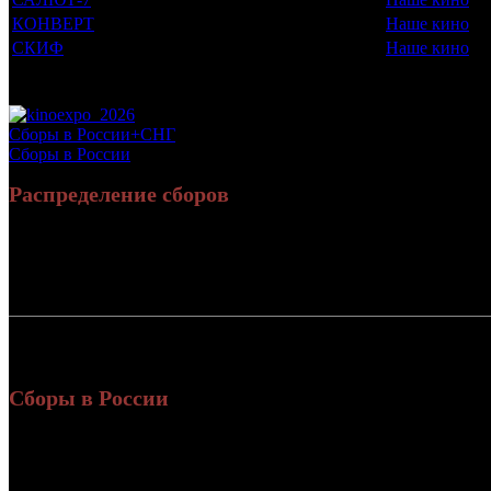
КОНВЕРТ
Наше кино
СКИФ
Наше кино
Потенциальный охват аудитории трейлера фильма
Просим сообщать в редакцию БК о найденых неточностях.
Сборы в России+СНГ
Сборы в России
Распределение сборов
Россия:
391
СНГ:
16
Россия + СНГ
407
ил
Сборы в России
Уикенд
Нед.
Уикенд
Место
(сборы /
зрители)