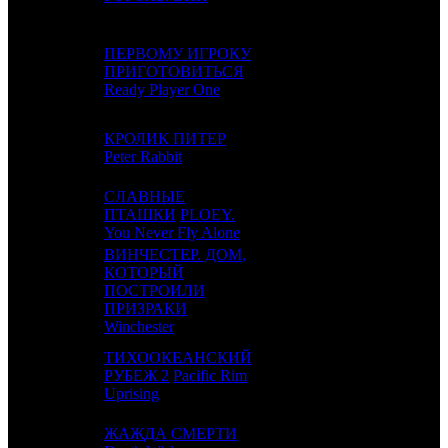
ПЕРВОМУ ИГРОКУ
4
2
ПРИГОТОВИТЬСЯ
CAO
3
Ready Player One
КРОЛИК ПИТЕР
5
3
WDSSPR
4
Peter Rabbit
СЛАВНЫЕ
6
-
ПТАШКИ
PLOEY.
NKI
1
You Never Fly Alone
ВИНЧЕСТЕР. ДОМ,
КОТОРЫЙ
7
5
ПОСТРОИЛИ
VLG
2
ПРИЗРАКИ
Winchester
ТИХООКЕАНСКИЙ
8
4
РУБЕЖ 2
Pacific Rim
UPI
4
Uprising
ЖАЖДА СМЕРТИ
9
6
EXP
2