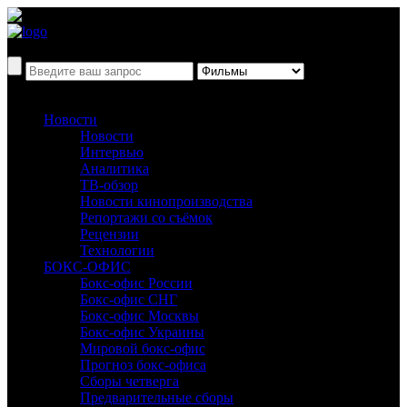
Новости
Новости
Интервью
Аналитика
ТВ-обзор
Новости кинопроизводства
Репортажи со съёмок
Рецензии
Технологии
БОКС-ОФИС
Бокс-офис России
Бокс-офис СНГ
Бокс-офис Москвы
Бокс-офис Украины
Мировой бокс-офис
Прогноз бокс-офиса
Сборы четверга
Предварительные сборы