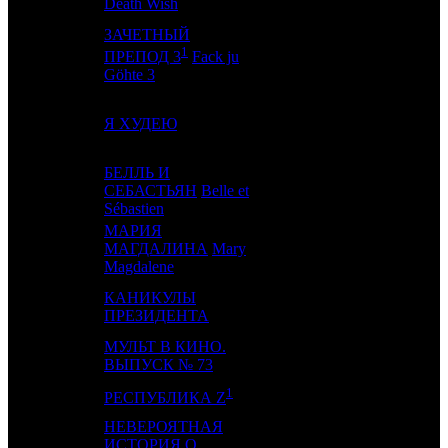
Death Wish
ЗАЧЕТНЫЙ
1
10
-
RR
1
ПРЕПОД 3
Fack ju
Göhte 3
11
8
Я ХУДЕЮ
UPI
6
БЕЛЛЬ И
12
12
СЕБАСТЬЯН
Belle et
PNR
2
Sébastien
МАРИЯ
13
10
МАГДАЛИНА
Mary
UPI
2
Magdalene
КАНИКУЛЫ
14
7
LUX
3
ПРЕЗИДЕНТА
МУЛЬТ В КИНО.
15
-
MVK
1
ВЫПУСК № 73
1
16
-
SMKT
1
РЕСПУБЛИКА Z
НЕВЕРОЯТНАЯ
ИСТОРИЯ О