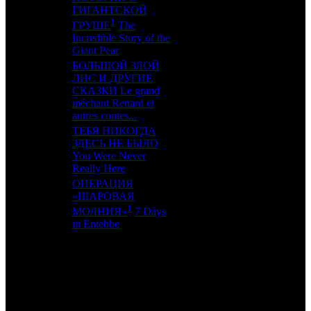
ГИГАНТСКОЙ
17
14
KNLG
2
1
ГРУШЕ
The
Incredible Story of the
Giant Pear
БОЛЬШОЙ ЗЛОЙ
ЛИС И ДРУГИЕ
18
-
СКАЗКИ
Le grand
BFM
1
méchant Renard et
autres contes...
ТЕБЯ НИКОГДА
ЗДЕСЬ НЕ БЫЛО
19
16
RWV
4
You Were Never
Really Here
ОПЕРАЦИЯ
«ШАРОВАЯ
20
13
MD
2
1
МОЛНИЯ»
7 Days
in Entebbe
ИТОГО ТОП-10:
ИТОГО ТОП-20:
Примечание:
1
данные по ЕАИС