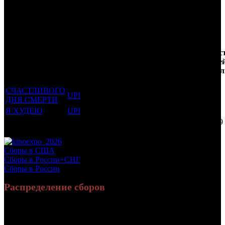
Трейлеринг
Кол-
Фильмы, к
Возрастной
во
Количес
которым был
Дистрибьютор
рейтинг
недель
зрителе
прикреплен
фильма
до
РФ, мл
трейлер
старта
СЧАСТЛИВОГО
UPI
16 +
15
0.691
ДНЯ СМЕРТИ
Я ХУДЕЮ
UPI
16 +
2
2.527
Потенциальный охват аудитории трейлера фильма
3.219
Просим сообщать в редакцию БК о найденых неточностях.
Сборы в США
Сборы в России+СНГ
Сборы в России
Распределение сборов
598 000 982
2 260 837