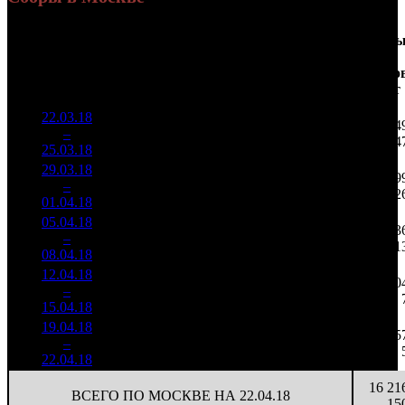
Доля
Наработка
Сеанс
Уикенд
от
на к/т
/
Нед.
Уикенд
Место
(сборы /
сборов
К/т
(сборы/
Сеансо
зрители)
в
зрители)
на к/т
России
22.03.18
66 019
611 287
5 04
1
–
1
028
18,8%
108
1 376
4
25.03.18
148 604
29.03.18
14 907
105
141 977
2 69
2
–
3
601
16,4%
(
-3
)
353
2
01.04.18
37 113
05.04.18
5 382
88
61 160
1 13
3
–
6
045
21,1%
(
-17
)
157
1
08.04.18
13 841
12.04.18
1 764
70
25 210
50
4
–
9
725
22,9%
(
-18
)
84
15.04.18
5 864
19.04.18
617 093
31
19 906
15
5
–
16
53,1%
2 179
(
-39
)
70
22.04.18
16 21
ВСЕГО ПО МОСКВЕ НА 22.04.18
15