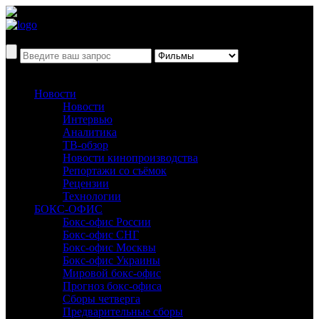
Новости
Новости
Интервью
Аналитика
ТВ-обзор
Новости кинопроизводства
Репортажи со съёмок
Рецензии
Технологии
БОКС-ОФИС
Бокс-офис России
Бокс-офис СНГ
Бокс-офис Москвы
Бокс-офис Украины
Мировой бокс-офис
Прогноз бокс-офиса
Сборы четверга
Предварительные сборы