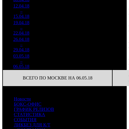
12.04.18
14 553
138 601
2
–
4
107
14,9%
105
372
15.04.18
39 053
19.04.18
5 076
86
59 026
3
–
6
248
17,0%
(
-19
)
183
22.04.18
15 747
26.04.18
1 335
67
19 929
4
–
11
265
16,6%
(
-19
)
67
29.04.18
4 478
03.05.18
332 181
19
17 483
5
–
12
34,0%
1 279
(
-48
)
67
06.05.18
ВСЕГО ПО МОСКВЕ НА 06.05.18
Новости
БОКС-ОФИС
ГРАФИК РЕЛИЗОВ
СТАТИСТИКА
СОБЫТИЯ
ЛИКБЕЗ ДЛЯ К/Т