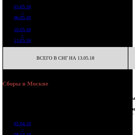
03.05.18
976 606
80
12 208
5
–
15
-87.85%
3 990
(
-520
)
50
06.05.18
10.05.18
192 500
12
16 042
6
–
23
-80.29%
750
(
-68
)
63
13.05.18
ВСЕГО В СНГ НА 13.05.18
Сборы в Москве
Доля
Наработка
Сеанс
Уикенд
от
на к/т
/
Нед.
Уикенд
Место
(сборы /
сборов
К/т
(сборы/
Сеансо
зрители)
в
зрители)
на к/т
России
05.04.18
35 366
336 825
1
–
2
602
16,2%
105
867
08.04.18
91 029