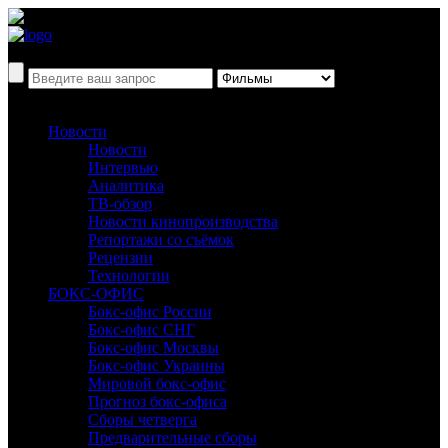
Новости
Новости
Интервью
Аналитика
ТВ-обзор
Новости кинопроизводства
Репортажи со съёмок
Рецензии
Технологии
БОКС-ОФИС
Бокс-офис России
Бокс-офис СНГ
Бокс-офис Москвы
Бокс-офис Украины
Мировой бокс-офис
Прогноз бокс-офиса
Сборы четверга
Предварительные сборы