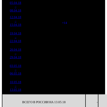
05.04.18
218 364
142 350
-
1
–
1
321
-
1 534
557
-
08.04.18
854 918
12.04.18
97 428
1 548
62 938
-
2
–
3
750
-55.38%
(
+14
)
249
-
15.04.18
385 102
19.04.18
29 845
1 343
22 223
-
3
–
5
800
-69.37%
(
-205
)
93
-
22.04.18
124 661
26.04.18
8 034
600
13 391
-
4
–
9
839
-73.08%
(
-743
)
58
-
29.04.18
34 600
03.05.18
976 606
80
12 208
-
5
–
15
-87.85%
3 990
(
-520
)
50
-
06.05.18
10.05.18
192 500
12
16 042
-
6
–
22
-80.29%
750
(
-68
)
63
-
13.05.18
ВСЕГО В РОССИИ НА 13.05.18
-