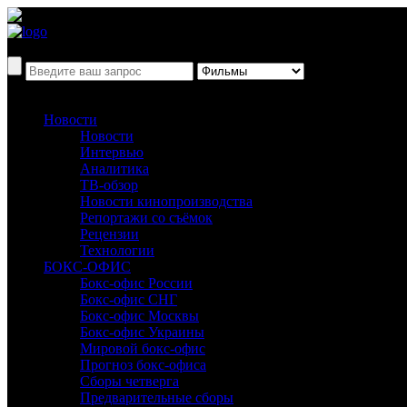
Новости
Новости
Интервью
Аналитика
ТВ-обзор
Новости кинопроизводства
Репортажи со съёмок
Рецензии
Технологии
БОКС-ОФИС
Бокс-офис России
Бокс-офис СНГ
Бокс-офис Москвы
Бокс-офис Украины
Мировой бокс-офис
Прогноз бокс-офиса
Сборы четверга
Предварительные сборы