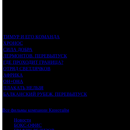
Top-10 самых кассовых фильмов в прокате
название
старт
сбор (руб
ТИМУР И ЕГО КОМАНДА
28.08.2025
27 млн
ХРОНОС
21.07.2022
13 млн
СИЛА ДОБРА
31.08.2023
12 млн
ЛЕРМОНТОВ. ПЕРЕВЫПУСК
17.10.2024
7,0 млн
ГДЕ ПРОХОДИТ ГРАНИЦА?
23.02.2023
5,9 млн
ОТРЯД СВЕТЛЯЧКОВ
10.04.2025
5,6 млн
АФРИКА
12.05.2022
4,2 млн
ОН+ОНА
29.02.2024
4,1 млн
ПЛАКАТЬ НЕЛЬЗЯ
20.10.2022
3,4 млн
БАЛКАНСКИЙ РУБЕЖ. ПЕРЕВЫПУСК
07.04.2022
2,9 млн
Все фильмы компании Кинотайм
Новости
БОКС-ОФИС