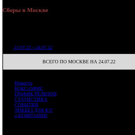
Сборы в Москве
Н
Уикенд
Доля от сборов
Нед.
Уикенд
Место
(сборы /
К/т
в России
зрители)
672 752
1
21.07.22 – 24.07.22
11
12,1%
55
1 647
ВСЕГО ПО МОСКВЕ НА 24.07.22
Новости
БОКС-ОФИС
ГРАФИК РЕЛИЗОВ
СТАТИСТИКА
СОБЫТИЯ
ЛИКБЕЗ ДЛЯ К/Т
о КОМПАНИИ
Профессиональное издание о кинопрокате.
© 2012-2026