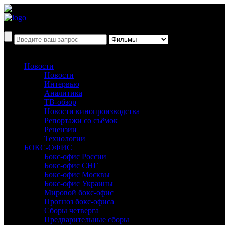
Новости
Новости
Интервью
Аналитика
ТВ-обзор
Новости кинопроизводства
Репортажи со съёмок
Рецензии
Технологии
БОКС-ОФИС
Бокс-офис России
Бокс-офис СНГ
Бокс-офис Москвы
Бокс-офис Украины
Мировой бокс-офис
Прогноз бокс-офиса
Сборы четверга
Предварительные сборы