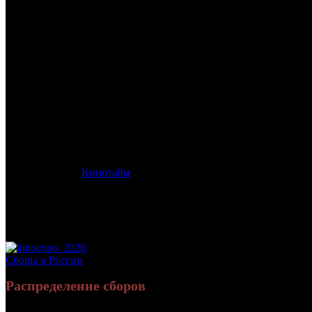
/
ХРОНОС
ХРОНОС
Дата начала проката в России:
21.07.2022
Кассовые сборы в России + СНГ на 06.11.2022:
12 639 469 руб.
Посещаемость в России + СНГ на 06.11.2022:
49 958 зрит.
Кассовые сборы в России на 06.11.2022:
12 639 469 руб.
Посещаемость в России на 06.11.2022:
49 958 зрит.
Дистрибьютор:
Кинотайм
Формат:
цифра
Жанр:
фантастика, приключения, семейный
Производство:
Россия
Хронометраж:
100 минут
Рейтинг МКРФ:
12+
Сборы в России
Распределение сборов