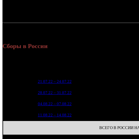
Россия:
СНГ:
Россия + СНГ
Сборы в России
Уикенд
Нед.
Уикенд
Место
(сборы /
зрители)
5 56
1
21.07.22 – 24.07.22
8
1
2 02
2
28.07.22 – 31.07.22
18
42
3
04.08.22 – 07.08.22
36
13
4
11.08.22 – 14.08.22
46
ВСЕГО В РОССИИ НА 