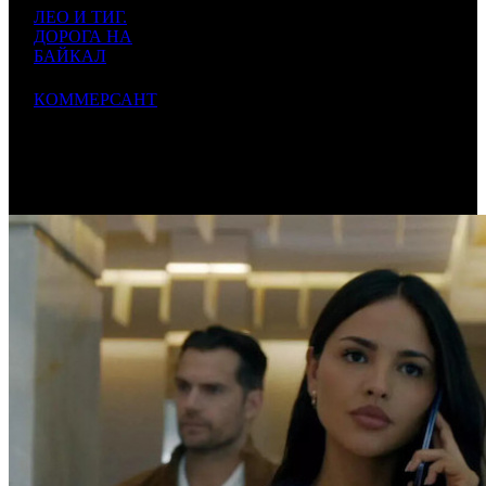
ЛЕО И ТИГ.
30
422
5
ДОРОГА НА
NMG
2000
000
15 000
-39
833
БАЙКАЛ
000
30
422
6
КОММЕРСАНТ
NKI
600
000
50 000
-41
833
000
460
6
000
483
000
439