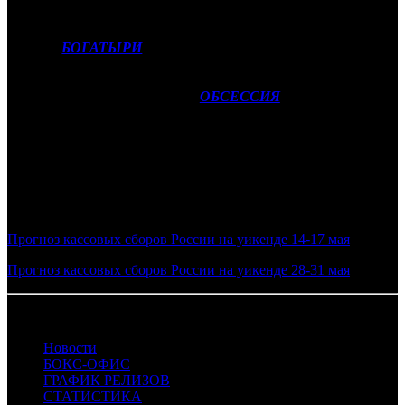
Для семейной аудитории в прокат выйдет отечественное
фэнтези
БОГАТЫРИ
(NKI). Скорее всего, к концу недели на
счету проекта окажется около 50-55 млн рублей.
Американский фильм ужасов
ОБСЕССИЯ
(EXP) показывает
хорошие для жанра предварительные цифры, что, вероятно
выльется для фильма в 35-40 млн рублей за стартовый
уикенд.
Фото: кадр из фильма ГРЯЗНЫЕ ДЕНЬГИ
Смотрите также:
Прогноз кассовых сборов России на уикенде 14-17 мая
Прогноз кассовых сборов России на уикенде 28-31 мая
20.05.2026 Автор: БК
Новости
БОКС-ОФИС
ГРАФИК РЕЛИЗОВ
СТАТИСТИКА