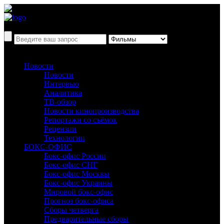
Новости
Новости
Интервью
Аналитика
ТВ-обзор
Новости кинопроизводства
Репортажи со съёмок
Рецензии
Технологии
БОКС-ОФИС
Бокс-офис России
Бокс-офис СНГ
Бокс-офис Москвы
Бокс-офис Украины
Мировой бокс-офис
Прогноз бокс-офиса
Сборы четверга
Предварительные сборы