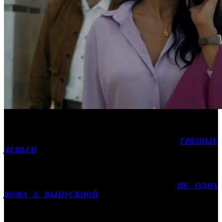
После небольшого затишья, в российский прокат выйдут
сразу несколько амбициозных новинок. Главной из них
несомненно станет новый фильм Гая Ричи
ГРЯЗНЫЕ
ДЕНЬГИ
(СР) с целой плеядой голливудских звезд в
актерском составе. Новинка претендует на старт в районе 250
млн рублей.
Триквел популярной молодежной франшизы
НЕ ОДНА
ДОМА 3. ВЫПУСКНОЙ
(АК) с Миланой Хаметовой в
главной роли, судя по предпродажам, покажет результат
близкий к показателям предыдущей части франшизы, и
оформит за четыре дня проката порядка 60 млн рублей.