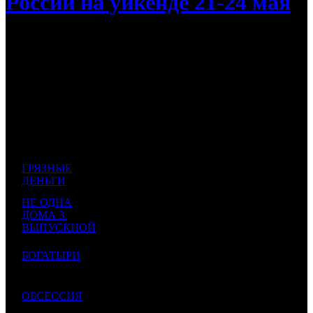
России на уикенде 21-24 мая
Новый фильм Гая Ричи «Грязные деньги» возглавит
прокат
Прогноз
Наработка
Падение
Дист.
Кол-
БК
№
Название
в
во
сборов
СНГ
к/т
руб.
USD
руб.
%
250
3
ГРЯЗНЫЕ
1
CP
1800
000
523
138 889
-
ДЕНЬГИ
000
608
НЕ ОДНА
60
845
2
ДОМА 3.
AK
2000
000
30 000
-
666
ВЫПУСКНОЙ
000
50
704
3
БОГАТЫРИ
NKI
2000
000
25 000
-
722
000
40
563
4
ОБСЕССИЯ
EXP
800
000
50 000
-
777
000