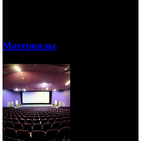
Материалы раздела помогут показчикам, не имеющим опыта
в кинопрокате, восполнить недостающие базовые знания по
разным направлениям (репертуарное планирование,
сотрудничество с дистрибьюторами, техническое оснащение
кинотеатров, концешн и пр.), а также сориентироваться в
актуальных тенденциях кинопрокатного рынка.
Материалы