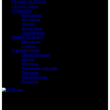
ГРАФИК РЕЛИЗОВ
СТАТИСТИКА
СОБЫТИЯ
Кинопрокат
Фестивали
Онлайн
Фотоотчеты
Спецпроекты
ЛИКБЕЗ ДЛЯ К/Т
Материалы
Словарь
О КОМПАНИИ
Общие сведения
Услуги
Контакты
Размещение рекламы
Партнеры
Обратная связь
Подписка
Раздел «Ликбез для кинотеатров» предназначен для
руководителей и сотрудников кинотеатров в малых городах,
открывшихся по программе поддержки Фонда кино.