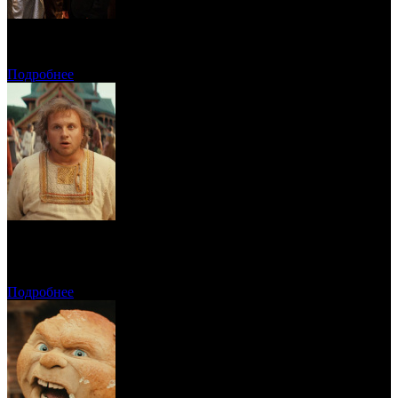
Онлайн-кинотеатр «Иви» рассказал о новинках августа
Подробнее
Предварительная касса четверга: «Последний богатырь.
Колобок» ожидаемо возглавил прокат
Подробнее