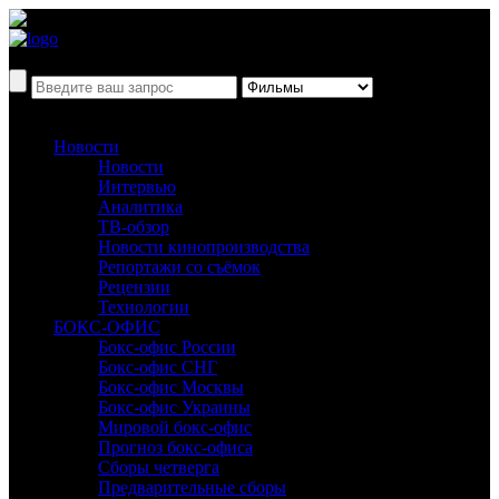
Новости
Новости
Интервью
Аналитика
ТВ-обзор
Новости кинопроизводства
Репортажи со съёмок
Рецензии
Технологии
БОКС-ОФИС
Бокс-офис России
Бокс-офис СНГ
Бокс-офис Москвы
Бокс-офис Украины
Мировой бокс-офис
Прогноз бокс-офиса
Сборы четверга
Предварительные сборы