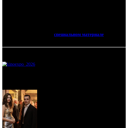
также порядок расчетов между сторонами. Обычно прокатная
плата составляет 50% от валового сбора (сумма выручки,
полученная кинотеатром от продажи билетов по их
фактической цене), однако на начальных этапах многие
дистрибьюторы работают с новыми партнерами на условиях
минимальной гарантии (подробнее об этом формате
сотрудничества читайте в
специальном материале
БК).
17.02.2017 Автор: Саша Плющ
Самое читаемое