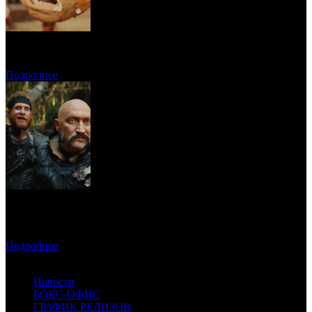
Прогноз кассовых сборов России на уикенде 6-9 августа
Подробнее
Предпродажи уикенда: «Последний богатырь. Колобок»
обогнал «Домовенка Кузю»
Подробнее
доступ запрещен
Новости
БОКС-ОФИС
ГРАФИК РЕЛИЗОВ