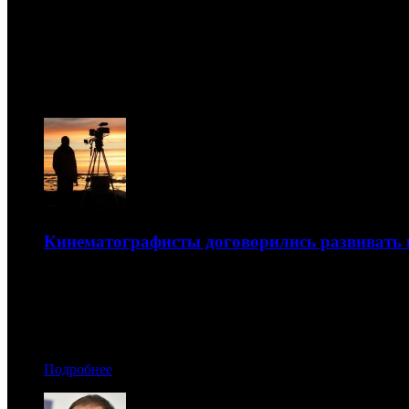
Новости
07.08
Кинематографисты договорились развивать 
Этот вопрос обсудили с главой региона Артуром Парфе
07.05.2018 11:00
Автор: Артур Чачелов
Подробнее