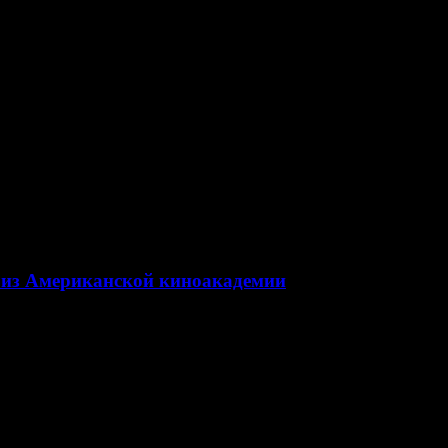
заказу «Цифрового телевидения»
 из Американской киноакадемии