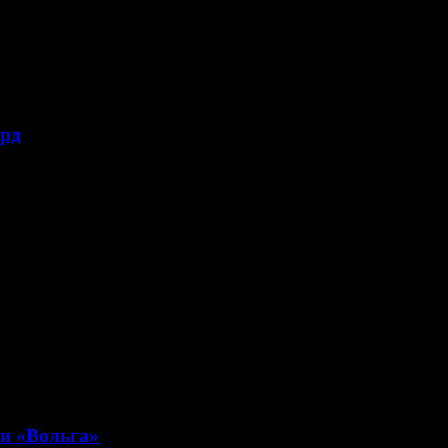
орд
и «Вольга»