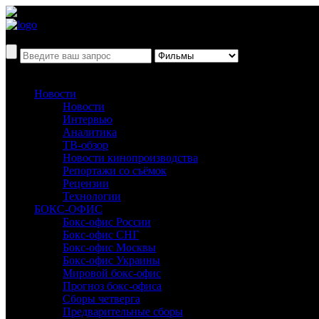
Новости
Новости
Интервью
Аналитика
ТВ-обзор
Новости кинопроизводства
Репортажи со съёмок
Рецензии
Технологии
БОКС-ОФИС
Бокс-офис России
Бокс-офис СНГ
Бокс-офис Москвы
Бокс-офис Украины
Мировой бокс-офис
Прогноз бокс-офиса
Сборы четверга
Предварительные сборы