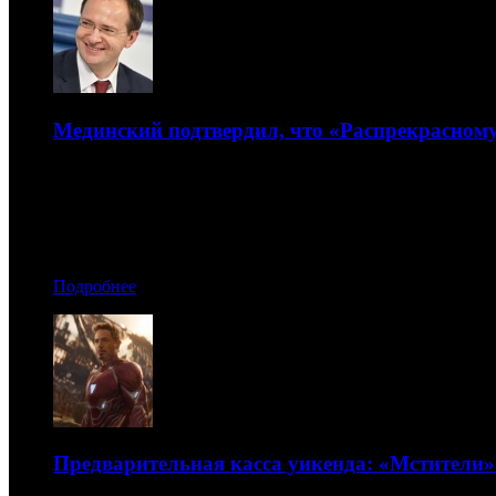
Мединский подтвердил, что «Распрекрасному
Министр занял жесткую позицию по этому вопросу
07.05.2018 09:10
Автор: Артур Чачелов
Подробнее
Предварительная касса уикенда: «Мстители»