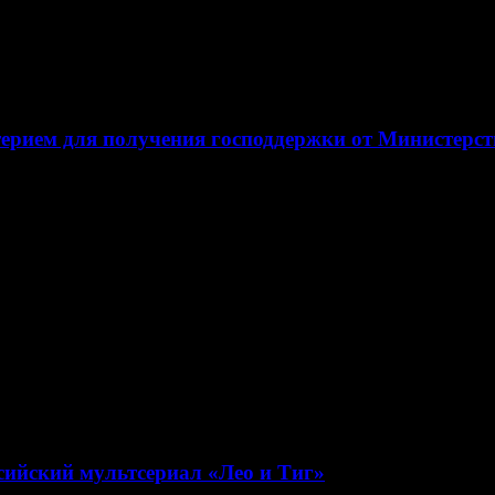
терием для получения господдержки от Министерс
мства
сийский мультсериал «Лео и Тиг»