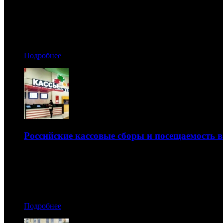
Картина собрала уже более 1 млрд рублей
07.05.2018 00:10
Автор: Андрей Белый
Подробнее
Российские кассовые сборы и посещаемость в
Второй месяц весны продолжил нерадостную тенденцию
05.05.2018 12:40
Автор: Артур Чачелов, Мария Дружинина
Подробнее