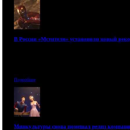
В России «Мстители» установили новый рек
«Война бесконечности» освоила около 260 млн рублей
04.05.2018 00:40
Автор: Андрей Белый
Подробнее
Минкультуры снова помешал релиз компани