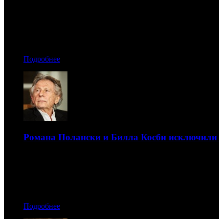
Проект был создан анимационной студией «Паровоз» по 
04.05.2018 14:50
Автор: Артур Чачелов
Подробнее
Романа Полански и Билла Косби исключили
Причиной стали обвинения их в насилии
04.05.2018 09:30
Автор: Артур Чачелов
Подробнее