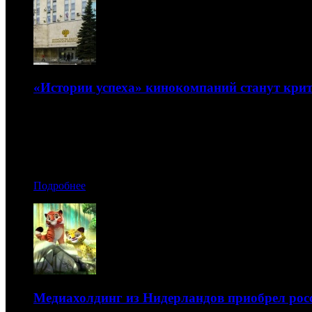
«Истории успеха» кинокомпаний станут кри
Стали известны даты проведения новых питчингов ведо
04.05.2018 16:40
Автор: Артур Чачелов, Анна Багрова
Подробнее
Медиахолдинг из Нидерландов приобрел рос