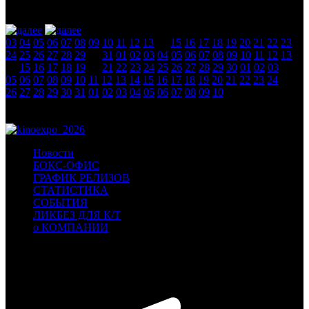
новости
03
04
05
06
07
08
09
10
11
12
13
14
15
16
17
18
19
20
21
22
23
24
25
26
27
28
29
30
31
01
02
03
04
05
06
07
08
09
10
11
12
13
14
15
16
17
18
19
20
21
22
23
24
25
26
27
28
29
30
01
02
03
04
05
06
07
08
09
10
11
12
13
14
15
16
17
18
19
20
21
22
23
24
25
26
27
28
29
30
31
01
02
03
04
05
06
07
08
09
10
Новости
БОКС-ОФИС
ГРАФИК РЕЛИЗОВ
СТАТИСТИКА
СОБЫТИЯ
ЛИКБЕЗ ДЛЯ К/Т
о КОМПАНИИ
Профессиональное издание о кинопрокате.
© 2012-2026
Телефон / факс +7-495-785-62-82