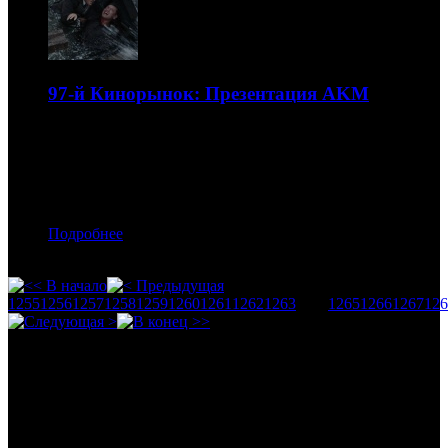
97-й Кинорынок: Презентация AKM
Одна большая «Переправа»
15.06.2015 14:00
Автор: Николай Захаров
Подробнее
1255
1256
1257
1258
1259
1260
1261
1262
1263
1264
1265
1266
1267
126
Календарь
август 2026