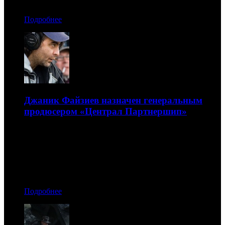
Автор: Артур Чачелов
Подробнее
Джаник Файзиев назначен генеральным
продюсером «Централ Партнершип»
Новый руководитель должен усилить позиции
компании в теле- и кинопроизводстве
17.06.2015 11:00
Автор: Артур Чачелов
Подробнее