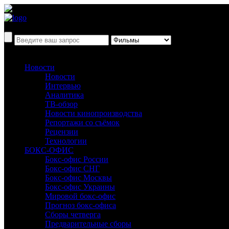
Новости
Новости
Интервью
Аналитика
ТВ-обзор
Новости кинопроизводства
Репортажи со съёмок
Рецензии
Технологии
БОКС-ОФИС
Бокс-офис России
Бокс-офис СНГ
Бокс-офис Москвы
Бокс-офис Украины
Мировой бокс-офис
Прогноз бокс-офиса
Сборы четверга
Предварительные сборы