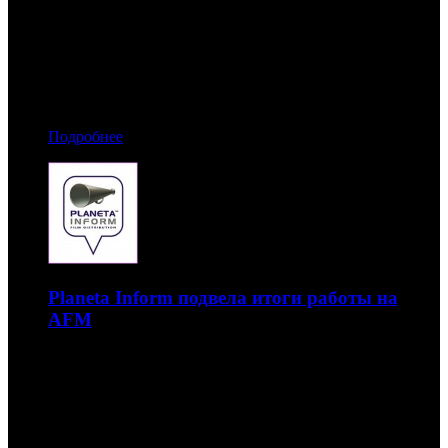
Лента обошла предыдущего рекордсмена – фильм
«Мстители: Война бесконечности»
09.11.2018 17:20
Автор: Артур Чачелов
Подробнее
Planeta Inform подвела итоги работы на
AFM
Хоррор «Рассвет» покажут в кинотеатрах Латинской
Америки, а сай-фай «Робо» увидят в Китае
09.11.2018 17:00
Автор: Артур Чачелов