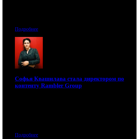
12.11.2018 10:50
Автор: Артур Чачелов
Подробнее
Софья Квашилава стала директором по
контенту Rambler Group
Ранее она занимала позицию директора по контенту в
ivi.ru
12.11.2018 08:30
Автор: Артур Чачелов
Подробнее