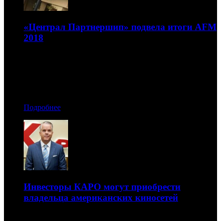
«Централ Партнершип» подвела итоги AFM
2018
Компания оценивает рынок как успешный
12.11.2018 11:10
Автор: Артур Чачелов
Подробнее
Инвесторы КАРО могут приобрести
владельца американских киносетей
Пол Хет намерен купить холдинг Reading International