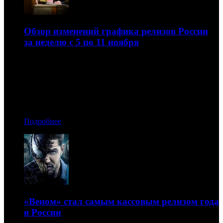
Обзор изменений графика релизов России
за неделю с 5 по 11 ноября
Новости от «Каропроката», «Вольги», MVK и
«Пионера»
11.11.2018 09:30
Автор: Артур Чачелов
Подробнее
«Веном» стал самым кассовым релизом года
в России