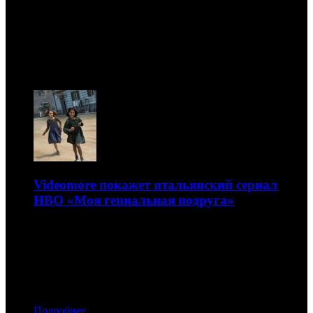
Новости
10.08
Videomore покажет итальянский сериал
HBO «Моя гениальная подруга»
Это экранизация первой части одноименного мирового
бестселлера Элены Ферранте
12.11.2018 15:00
Автор: Артур Чачелов
Подробнее