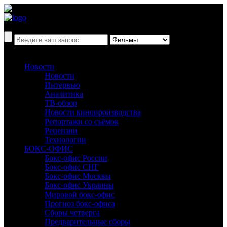
Новости
Новости
Интервью
Аналитика
ТВ-обзор
Новости кинопроизводства
Репортажи со съёмок
Рецензии
Технологии
БОКС-ОФИС
Бокс-офис России
Бокс-офис СНГ
Бокс-офис Москвы
Бокс-офис Украины
Мировой бокс-офис
Прогноз бокс-офиса
Сборы четверга
Предварительные сборы