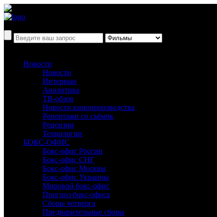
Новости
Новости
Интервью
Аналитика
ТВ-обзор
Новости кинопроизводства
Репортажи со съёмок
Рецензии
Технологии
БОКС-ОФИС
Бокс-офис России
Бокс-офис СНГ
Бокс-офис Москвы
Бокс-офис Украины
Мировой бокс-офис
Прогноз бокс-офиса
Сборы четверга
Предварительные сборы