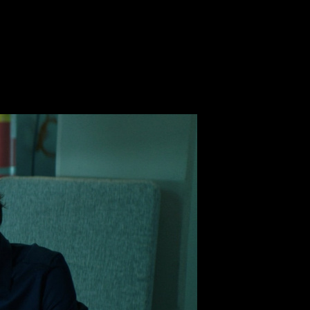
ского кинофестиваля
попали в программу Шанхайск