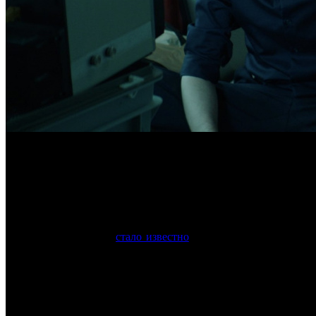
Смотр пройдет с 14 по 23 июня
Программа 26-го Шанхайского международного кинофестиваля
Фантастический триллер
АКВАРИУМ
Ильи Шагалова и научно
Film Panorama.
Напомним, что ранее
стало известно
о трех российских проек
участие в основном конкурсе.
Шанхайский международный кинофестиваль пройдет с 14 по 2
Фото: кадр из фильма АКВАРИУМ