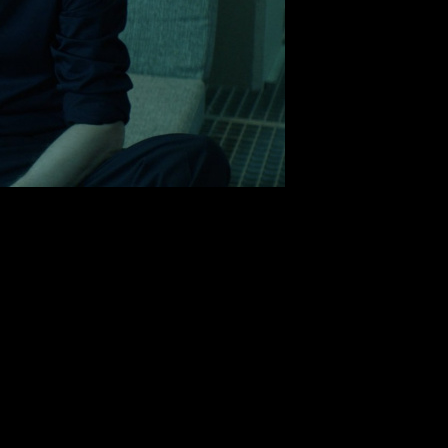
 (SIFF) пополнилась еще несколькими отечественными картина
-фантастическая лента
КОНТАКТЫ
Дмитрия Моисеева примут уч
тах, которые будут показаны в рамках смотра – новый фильм 
3 июня.