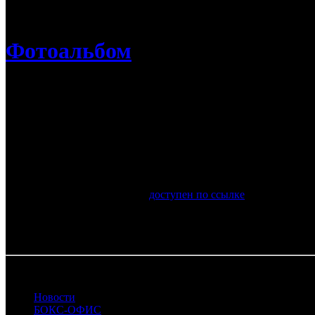
/
Фестиваль сериалов «Пилот»: фоторепортаж с церемонии
Фотоальбом
Фестиваль сериалов «Пилот»: фотореп
Отчет из центра «Солярис»
21 июня в Иваново завершился восьмой российский фестивал
Лучшим пилотом по мнению профессионального жюри стала тра
Полный список победителей
доступен по ссылке
.
Фото: Алексей Молчановский, Анна Темерина
22.06.2026
Новости
БОКС-ОФИС