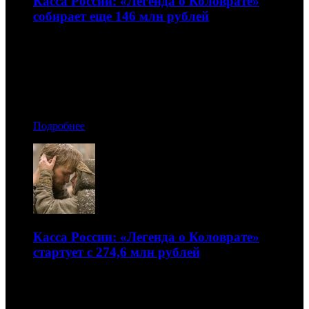
Касса России: «Легенда о Коловрате»
собирает еще 146 млн рублей
Но все равно «Счастливого дня смерти» и «Очень
плохие мамочки 2» стартуют лучше ожиданий
11.12.2017 18:30
Автор: БК
Подробнее
Касса России: «Легенда о Коловрате»
стартует с 274,6 млн рублей
«Тайна Коко» плавно опускается на второе место
04.12.2017 18:00