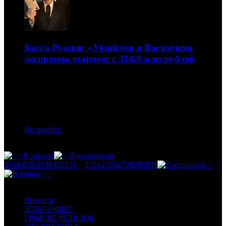
Касса России: «Убийство в Восточном
экспрессе» стартует с 334,8 млн рублей
Но «Тор: Рагнарёк» собирает еще больше
13.11.2017 17:00
Автор: БК
Подробнее
13
14
15
16
17
18
19
20
21
22
23
24
25
26
27
28
29
30
31
Новости
БОКС-ОФИС
ГРАФИК РЕЛИЗОВ