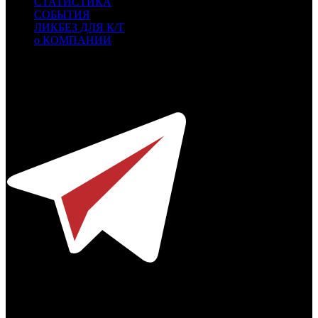
СТАТИСТИКА
СОБЫТИЯ
ЛИКБЕЗ ДЛЯ К/Т
о КОМПАНИИ
Профессиональное издание о кинопрокате.
© 2012-2026
Телефон / факс +7-495-785-62-82