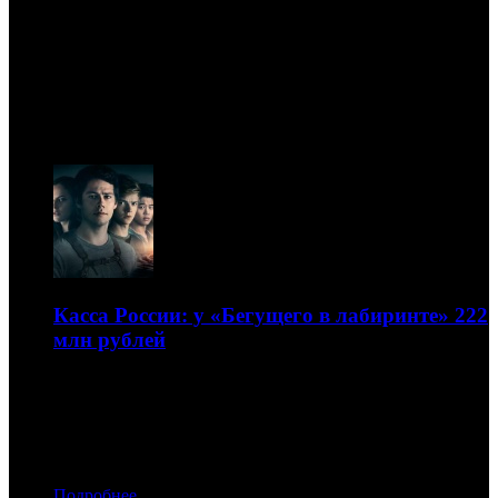
Предварительная касса
уикенда России и СНГ
08.08
Касса России: у «Бегущего в лабиринте» 222
млн рублей
Он крепко держится за первое место
29.01.2018 17:00
Автор: БК
Подробнее