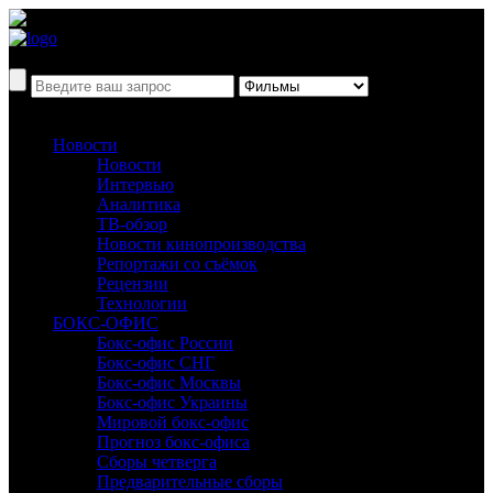
Новости
Новости
Интервью
Аналитика
ТВ-обзор
Новости кинопроизводства
Репортажи со съёмок
Рецензии
Технологии
БОКС-ОФИС
Бокс-офис России
Бокс-офис СНГ
Бокс-офис Москвы
Бокс-офис Украины
Мировой бокс-офис
Прогноз бокс-офиса
Сборы четверга
Предварительные сборы