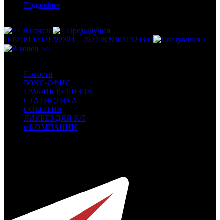
Подробнее
16
17
18
19
20
21
22
23
24
25
26
27
28
29
30
31
32
33
34
Новости
БОКС-ОФИС
ГРАФИК РЕЛИЗОВ
СТАТИСТИКА
СОБЫТИЯ
ЛИКБЕЗ ДЛЯ К/Т
о КОМПАНИИ
Профессиональное издание о кинопрокате.
© 2012-2026
Телефон / факс +7-495-785-62-82