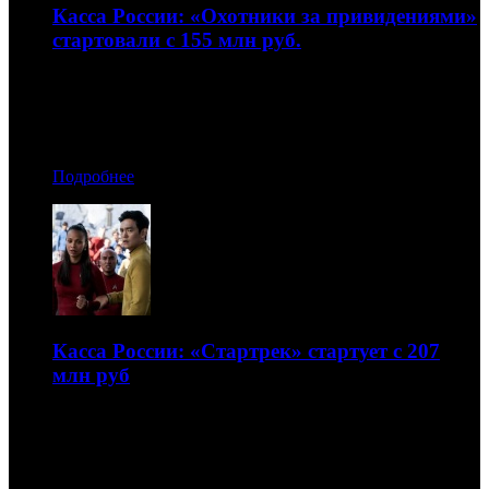
Касса России: «Охотники за привидениями»
стартовали с 155 млн руб.
Неплохо сработали «Судная ночь 3» и «Неоновый
демон»
01.08.2016 18:00
Подробнее
Касса России: «Стартрек» стартует с 207
млн руб
Лучше прогнозов сработали «И гаснет свет...» и
«Светская жизнь»
25.07.2016 16:30