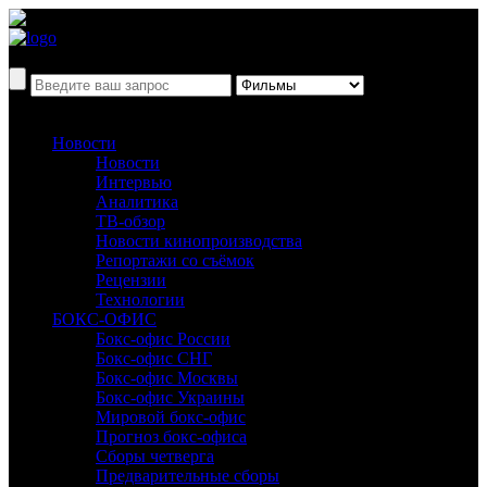
Новости
Новости
Интервью
Аналитика
ТВ-обзор
Новости кинопроизводства
Репортажи со съёмок
Рецензии
Технологии
БОКС-ОФИС
Бокс-офис России
Бокс-офис СНГ
Бокс-офис Москвы
Бокс-офис Украины
Мировой бокс-офис
Прогноз бокс-офиса
Сборы четверга
Предварительные сборы