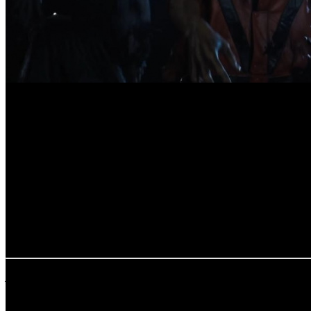
-
ТАКЖЕ СТАРТОВАЛИ:
28.05.2026
МОЙ ДРУГ НЕРПА (KNFT),
данные не предоставлены дист
ПРИВЕТ, МЕДВЕДЬ! (CKINO),
данные не предоставлены ди
УБИЙСТВЕННАЯ ВЕЧЕРИНКА /
Classe Moyenne
(CIPA),
дан
расшифровка названий компаний-дистрибьюторов: