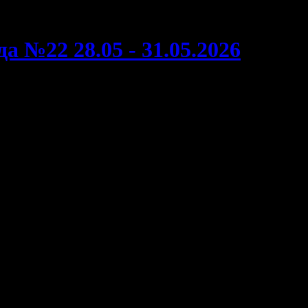
а №22 28.05 - 31.05.2026
ршине
Касса
Наработка
Изменение
Общая касса
уикенда
на к/т
%
на 31.05.2026
16 258 989
225 095
320 827 686
-
4 460 635
$3 175
$4 525 073
13 500 000
81 420
352 000 000
-32,3%
1 600 846
$1 148
$4 961 240
01 803 096
101 803 096
101 803 096
-
1 435 869
$1 435 869
$1 435 869
9 721 545
27 739
167 489 887
-2,3%
842 335
$391
$2 360 675