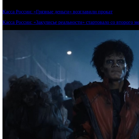
Смотрите также:
Касса России: «Грязные деньги» возглавили прокат
(Предварите
Касса России: «Закулисье реальности» стартовало со второго м