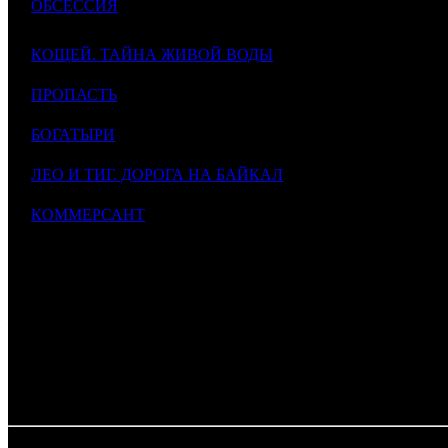
ОБСЕССИЯ
4
5
EXP
2
1046
Obsession
$
4
6
КОЩЕЙ. ТАЙНА ЖИВОЙ ВОДЫ
VLG
1
2198
$
2
7
ПРОПАСТЬ
NMG
1
1997
$
2
8
БОГАТЫРИ
NKI
2
2154
$
1
9
ЛЕО И ТИГ. ДОРОГА НА БАЙКАЛ
NMG
3
950
$
1
10
КОММЕРСАНТ
NKI
6
303
$
7
ИТОГО TOP-10:
$
Комментарий
: Суммы указаны в рублях. Курс ЦБ РФ 1$ = 70.9
*
comScore
1
Разница между валовы
Таблица обновляется по мере поступления информации от про