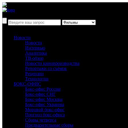
Новости
Новости
Интервью
Аналитика
ТВ-обзор
Новости кинопроизводства
Репортажи со съёмок
Рецензии
Технологии
БОКС-ОФИС
Бокс-офис России
Бокс-офис СНГ
Бокс-офис Москвы
Бокс-офис Украины
Мировой бокс-офис
Прогноз бокс-офиса
Сборы четверга
Предварительные сборы