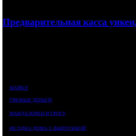
/
Касса России: «Майкл» оказался на вершине
Предварительная касса уикенд
Касса России: «Майкл» оказался на ве
Отечественные проекты не попали в тройку лидеров
Дистри
№
Фильм
Неделя
К/т
бьютор
МАЙКЛ
3
1
VLG
1
1405
Michael
$
ГРЯЗНЫЕ ДЕНЬГИ
1
2
CP
2
1394
In the Grey
$
1
1
МАНДАЛОРЕЦ И ГРОГУ
3
-
1
1
$
The Mandalorian & Grogu
5
4
НЕ ОДНА ДОМА 3. ВЫПУСКНОЙ
AK
2
2153
$