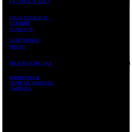
6
НЕ ОДНА ДОМА 2
AK
6
748
$167
$224
296
11 659
ИВАН СЕМЕНОВ.
034
6 701
ПЕРВЫЙ
7
CAO
1
1740
$145
$84
3
ПОЦЕЛУЙ
393
9 296
ЗАТЕРЯННОЕ
400
9 486
4
8
GF
1
980
МЕСТО
$115
$118
Never Let Go
930
7 571
МАТЕРИАЛИСТКА
48 851
9
VLG
8
155
876
Materialists
$609
$94 424
ЖЕНЩИНА В
6 834
ЧЕРНОМ. НЕВЕСТА
7 947
10
EXP
1
860
229
ДЬЯВОЛА
$99
$85 225
Devil's Bride
188 370
911
ИТОГО TOP-10:
$2 349
057