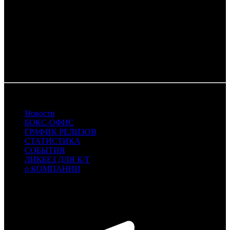
KAP - КИНО.АРТ.ПРО
MCM - Must see magic film
PRD - Парадиз
RUR - Русский Репортаж
RWV - RWV Film
SMKT - Самокат
VLG - Вольга
11.08.2025 Автор: БК
Новости
БОКС-ОФИС
ГРАФИК РЕЛИЗОВ
СТАТИСТИКА
СОБЫТИЯ
ЛИКБЕЗ ДЛЯ К/Т
о КОМПАНИИ
Профессиональное издание о кинопрокате.
© 2012-2026
Телефон / факс +7-495-785-62-82