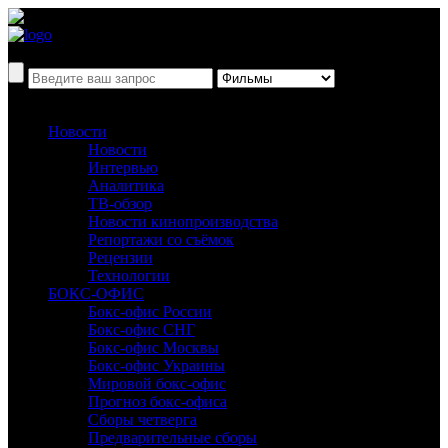
Новости
Новости
Интервью
Аналитика
ТВ-обзор
Новости кинопроизводства
Репортажи со съёмок
Рецензии
Технологии
БОКС-ОФИС
Бокс-офис России
Бокс-офис СНГ
Бокс-офис Москвы
Бокс-офис Украины
Мировой бокс-офис
Прогноз бокс-офиса
Сборы четверга
Предварительные сборы