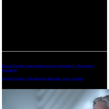
Комментарий
: Суммы указаны в рублях. Курс ЦБ РФ 1$ =
80.19 руб.
*
comScore
1
Суммированные сборы
2
по данным ЕАИС
3
по данным ЕАИС
4
по данным ЕАИС
Таблица обновляется по мере поступления информации от
прокатчиков.
Смотрите также:
Касса России: пиратские релизы лидируют с большим
отрывом
(Предварительные сборы уикенда 31.07.2025)
Касса России: «Пушистый форсаж» взял серебро
(Предварительные сборы уикенда 14.08.2025)