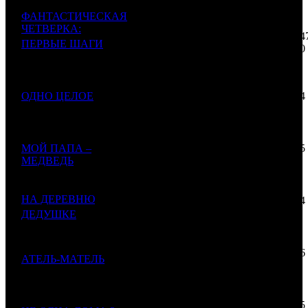
ФАНТАСТИЧЕСКАЯ
48 048
ЧЕТВЕРКА:
268
289 44
1
1
-
2
166
ПЕРВЫЕ ШАГИ
$599
$3 610
The Fantastic Four:
180
First Steps
27 734
ОДНО ЦЕЛОЕ
506
23 584
2
VLG
2
1176
Together
$345
$294
860
23 481
МОЙ ПАПА –
000
12 845
3
AK
2
1828
МЕДВЕДЬ
$292
$160
817
22 030
НА ДЕРЕВНЮ
107
43 624
4
CAO
9
505
2
$274
$544
ДЕДУШКЕ
724
18 300
000
23 106
5
АТЕЛЬ-МАТЕЛЬ
CP
1
792
$228
$288
208
13 415
491
17 935